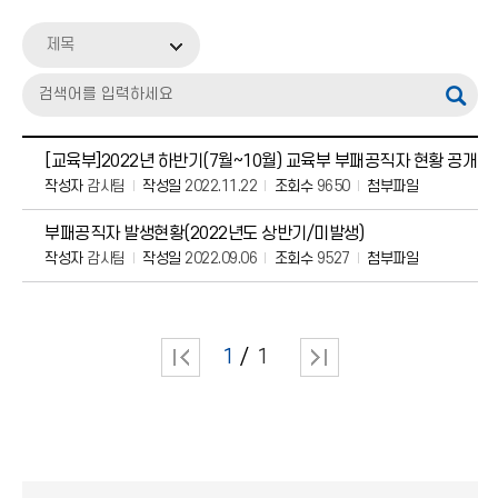
업무추진비
제목
감사정보
부패공직자 현황공개
청렴소통 자료실
[교육부]2022년 하반기(7월~10월) 교육부 부패공직자 현황 공개
작성자
감사팀
작성일
2022.11.22
조회수
9650
첨부파일
친인척 채용현황
부패공직자 발생현황(2022년도 상반기/미발생)
작성자
감사팀
작성일
2022.09.06
조회수
9527
첨부파일
1
1