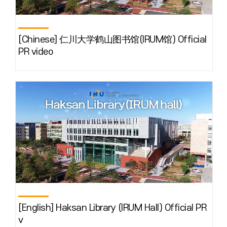
[Chinese] 仁川大学鹤山图书馆(IRUM馆) Official
PR video
[English] Haksan Library (IRUM Hall) Official PR
v