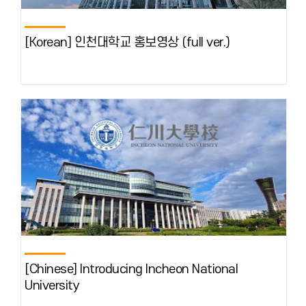
[Korean] 인천대학교 홍보영상 (full ver.)
[Chinese] Introducing Incheon National
University