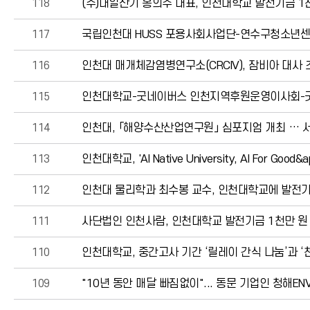
118
(주)대일산기 홍의주 대표, 인천대학교 발전기금 
117
국립인천대 HUSS 포용사회사업단-연수구청소년센터
116
인천대 매개체감염병연구소(CRCIV), 잠비아 대사 초청
115
인천대학교-굿네이버스 인천지역후원운영이사회-굿
114
인천대, 「해양수산산업연구원」 심포지엄 개최 … 
113
인천대학교, 'AI Native University, AI For Good&a
112
인천대 물리학과 최수봉 교수, 인천대학교에 발전기
111
사단법인 인천사람, 인천대학교 발전기금 1천만 원
110
인천대학교, 중간고사 기간 ‘릴레이 간식 나눔’과 ‘
109
"10년 동안 매달 빠짐없이"... 동문 기업인 청해E