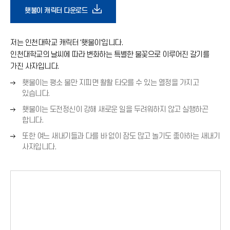
다
횃불이 캐릭터 다운로드
운
저는 인천대학교 캐릭터 '횃불이'입니다.
인천대학교의 날씨에 따라 변화하는 특별한 불꽃으로 이루어진 갈기를
로
가진 사자입니다.
오
횃불이는 평소 불만 지피면 활활 타오를 수 있는 열정을 가지고
드
른
있습니다.
쪽
오
횃불이는 도전정신이 강해 새로운 일을 두려워하지 않고 실행하곤
아
화
른
합니다.
살
쪽
오
표
또한 여느 새내기들과 다를 바 없이 잠도 많고 놀기도 좋아하는 새내기
이
화
른
(
사자입니다.
살
쪽
→
표
콘
화
)
(
살
→
표
)
(
→
)