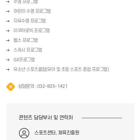
오
수영 프로그램
쪽
른
오
화
어린이 수영 프로그램
아
쪽
른
살
오
화
자유수영 프로그램
쪽
표
른
이
살
오
화
아쿠아로빅 프로그램
(
쪽
표
른
살
→
오
화
헬스 프로그램
(
콘
쪽
표
)
른
살
→
오
화
스쿼시 프로그램
(
쪽
표
)
른
살
→
오
화
GX프로그램
(
쪽
표
)
른
살
→
오
화
유소년 스포츠클럽(유아 및 초등 스포츠 종합 프로그램)
(
쪽
표
)
른
살
→
화
(
쪽
표
)
살
→
알
상담문의
: 032-835-1421
화
(
표
)
림
살
→
(
(
표
)
→
*
(
)
아
→
콘텐츠 담당부서 및
연락처
이
)
콘
)
스포츠센터, 체육진흥원