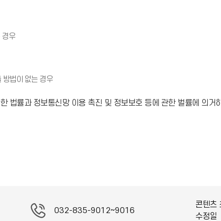
 경우
 방법이 없는 경우
한 법률과 정보통신망 이용 촉진 및 정보보호 등에 관한 벌률에 의거
콘텐츠 
032-835-9012~9016
수정일