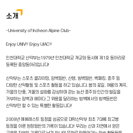
INU START W
소개
페더스
인풋아웃풋
-University of Incheon Alpine Club-
Enjoy UNIV!! Enjoy UIAC!!
인천대학교 산악부는1979년 인천대학교 개교와 동시에 제1호 동아리로
등록된 중앙동아리입니다!
산악부는 스포츠 클라이밍, 암벽등반, 산행, 빙벽등반, 백패킹, 종주 등
다양한 산악활동 및 스포츠 활동을 하고 있습니다. 봄의 꽃길, 여름의 계곡,
가을의 단풍, 겨울의 설화를 감상하며 걷는 능선 종주와 인간의 발길을
거부하는 암벽과 해마다 그 위용을 달리하는 빙벽에서의 빙벽등반은
산악부만 할 수 있는 특별한 활동입니다!
2009년 에베레스트 등정을 성공으로 대학산악부 최초 7대륙 최고봉
등정을 이룬 원정등반의 기록이 있습니다! 우리는 산과 자연에서 얻은