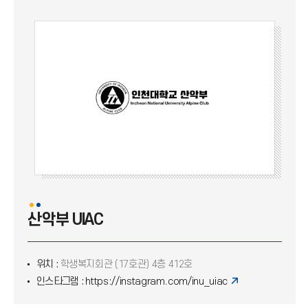
태권도부 싸우라비
다크호스
볼링부 퍼펙트
바이킹
돌핀
테니스동아리 U.I.T.C
산악부 UIAC
산악부 UIAC
검도부(효월검우회)
위치 :
학생복지회관 (17호관) 4층 412호
BOSS
인스타그램 :
https://instagram.com/inu_uiac