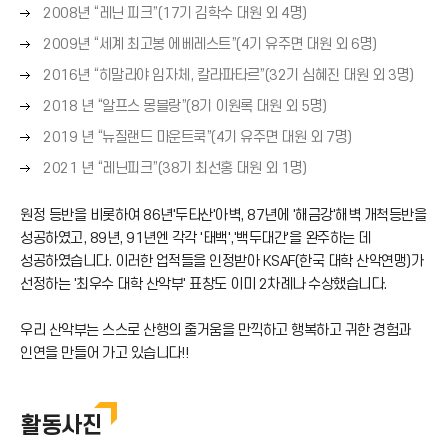
른
살
)
오
화
2008년 “레닌 피크”(17기 김학수 대원 외 4명)
→
쪽
표
른
살
)
오
화
2009년 “세계 최고봉 에베레스트”(4기 유주면 대원 외 6명)
(
쪽
표
른
살
→
오
화
2016년 “히말라야 임자체, 칼라파타르”(32기 심혜진 대원 외 3명)
(
쪽
표
)
른
살
→
오
화
2018 년 “알프스 몽블랑”(8기 이원록 대원 외 5명)
(
쪽
표
)
른
살
→
오
화
2019 년 “뉴질랜드 마운트쿡”(4기 유주면 대원 외 7명)
(
쪽
표
)
른
살
→
오
화
2021 년 “레닌피크”(38기 최선홍 대원 외 1명)
(
쪽
표
)
른
살
→
화
(
쪽
표
)
원정 등반을 비롯하여 86년'두타산'아벽, 87년에 '해금강'해벽 개척등반을
살
→
화
(
성공하였고, 89년, 91년엔 각각 '태백','백두대간'을 완주하는 데
표
)
살
→
성공하였습니다. 이러한 업적들을 인정받아 KSAF(한국 대학 산악연맹)가
(
표
)
→
선정하는 '최우수 대학 산악부' 표창도 이미 2차례나 수상했습니다.
(
)
→
우리 산악부는 스스로 산행의 줄거움을 만끽하고 행복하고 귀한 경험과
)
인연을 만들어 가고 있습니다!!
활동사진