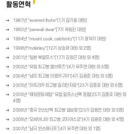
활동연혁
오
1987년 "everest lhote"(1기 김기웅 대원)
른
오
1992년 "panwali dwar"(7기 곽동진 대원)
쪽
른
오
화
1994년 "mount cook, calstentz"(11기 표덕기 대원)
쪽
른
살
오
화
1998년"mckinley"(12기 상승재 대원 외 2명)
쪽
표
른
살
오
화
2001년 "일본 북알프스"(17기 김창곤 대원 외 4명)
(
쪽
표
른
살
→
오
화
2003년 "유럽 최고봉 엘브루즈"(4기 유주면 대원 외 3명)
(
쪽
표
)
른
살
→
오
화
2004년 "남미 최고봉 아콩카구아"(4기 김광준 대원 외 5명)
(
쪽
표
)
른
살
→
오
화
2005년 "아프리카 최고봉 킬리만자로"(23기 김종호 대원 외 6명)
(
쪽
표
)
른
살
→
오
화
2005년 "해외문화체험" 유럽 알프스산맥 정찰(23기 김종호 대원 외
(
쪽
표
)
른
살
4명)
→
화
(
쪽
표
)
오
살
2006년 "중국 민산산맥 최고봉 설보정"(23기 김동언 대원 외 5명)
→
화
(
른
표
)
오
살
2006년 "오세아니아 최고봉 코지어스코"(4기 김광준 대원 외 4명)
→
쪽
(
른
표
)
오
화
2007년 “남극 빈슨매시프”(4기 유주면 대원 외 1명)
→
쪽
(