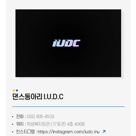
인스디스(INSDISE)
CREPERS(크레퍼스)
댄스동아리 I.U.D.C
PIONEER (파이오니아)
연극동아리 '인인극회'
고전기타 '하늬울림'
함성
댄스동아리 I.U.D.C
풍물패 '울림'
전화 :
032) 835-4503
젊은 영상
위치 :
학생복지회관 (17호관) 4층 406호
인스타그램 :
https://instagram.com/iudc.inu