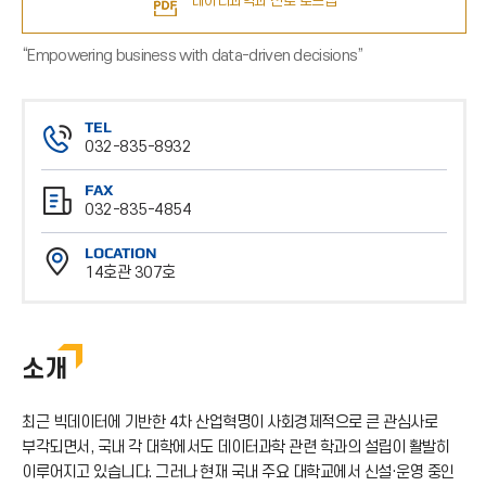
데이터과학과 진로 로드맵
“Empowering business with data-driven decisions”
TEL
032-835-8932
전
FAX
화
032-835-4854
번
팩
호
LOCATION
스
14호관 307호
번
위
호
치
소개
최근 빅데이터에 기반한 4차 산업혁명이 사회경제적으로 큰 관심사로
부각되면서, 국내 각 대학에서도 데이터과학 관련 학과의 설립이 활발히
이루어지고 있습니다. 그러나 현재 국내 주요 대학교에서 신설·운영 중인