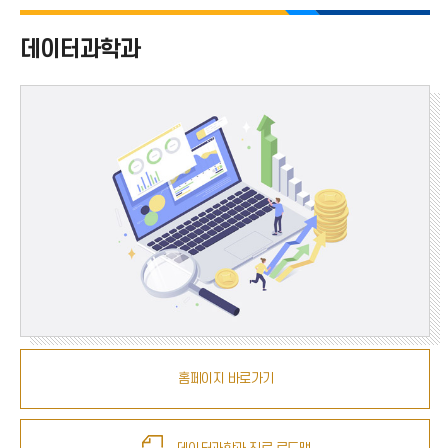
경영대학 전체
데이터과학과
경영학부
데이터과학과
세무회계학과
테크노경영학과
홈페이지 바로가기