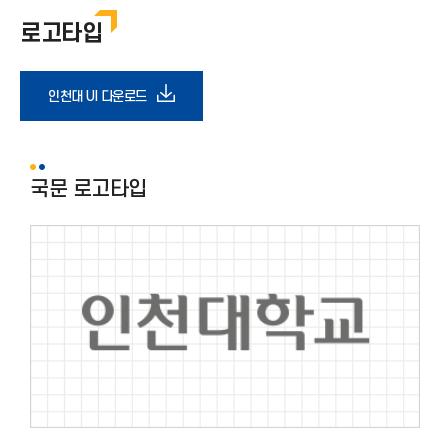
심벌
로고타입
로고 타입
슬로건
다
인천대 UI 다운로드
사용금지규정
운
국문 로고타입
엠블럼
로
드
아
이
콘