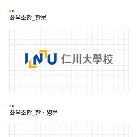
좌우조합_한문
좌우조합_한ㆍ영문