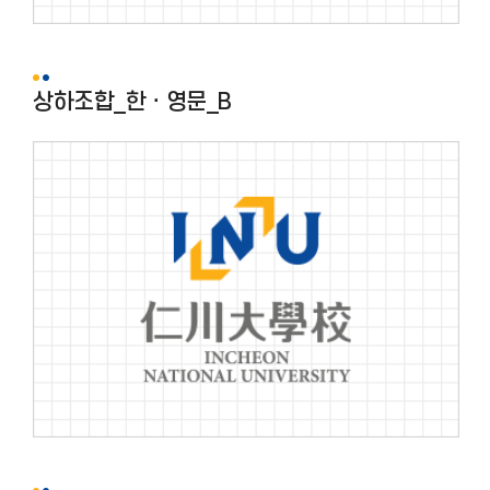
상하조합_한ㆍ영문_B