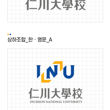
상하조합_한ㆍ영문_A