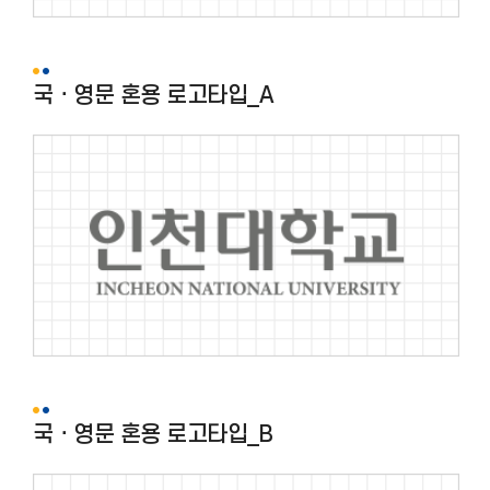
국ㆍ영문 혼용 로고타입_A
국ㆍ영문 혼용 로고타입_B