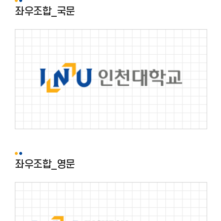
좌우조합_국문
좌우조합_영문