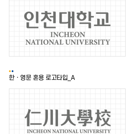
한ㆍ영문 혼용 로고타입_A