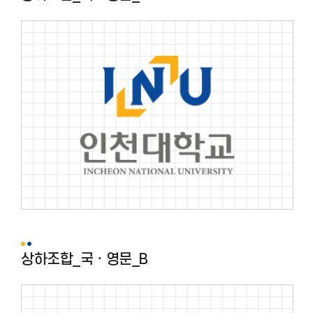
상하조합_국ㆍ영문_B