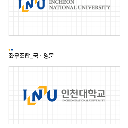
좌우조합_국ㆍ영문