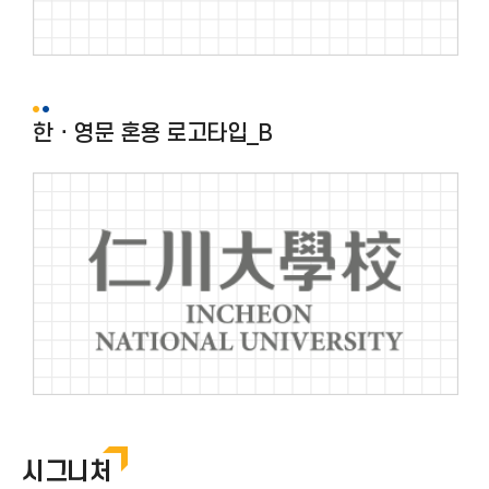
한ㆍ영문 혼용 로고타입_B
시그니처