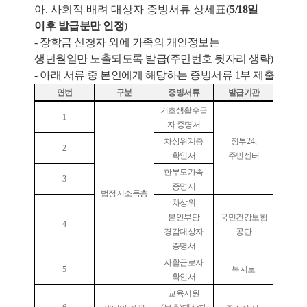
아. 사회적 배려 대상자 증빙서류 상세표
(
5/18일
이후 발급분만 인정
)
- 장학금 신청자 외에 가족의 개인정보는
생년월일만 노출되도록 발급(주민번호 뒷자리 생략)
- 아래 서류 중 본인에게 해당하는 증빙서류 1부 제출
연번
구분
증빙서류
발급기관
기초생활수급
1
자 증명서
차상위계층
정부
24,
2
확인서
주민센터
한부모가족
3
증명서
법정저소득층
차상위
본인부담
국민건강보험
4
경감대상자
공단
증명서
자활근로자
5
복지로
확인서
교육지원