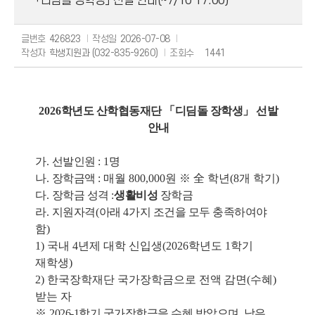
「디딤돌 장학생」 선발 안내(~7/10 17:00)
글번호
426823
작성일
2026-07-08
작성자
학생지원과 (032-835-9260)
조회수
1441
2026
학년도 산학협동재단
「디딤돌 장학생」 선발
안내
가
.
선발인원
: 1
명
나
.
장학금액
: 매월 800,000원 ※ 全 학년(8개 학기)
다
.
장학금 성격
:
생활비성
장학금
라
.
지원자격
(
아래
4
가지 조건을 모두 충족하여야
함
)
1) 국내 4년제 대학 신입생(2026학년도 1학기
재학생)
2) 한국장학재단 국가장학금으로 전액 감면(수혜)
받는 자
※
2026-1학기 국가장학금을 수혜 받았으며, 남은