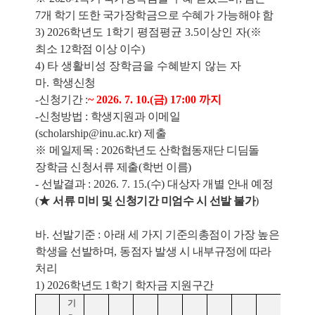
7개 학기 또한 국가장학금으로 수혜가 가능해야 함
3) 2026학년도 1학기 평점평균 3.5이상인 자
(
※
최소
12
학점 이상 이수
)
4) 타 생활비성 장학금을 수혜받지 않는 자
마
.
학생신청
-
신청기간
:
~ 2026. 7. 10.(
금
) 17:00
까지
-
신청방법
:
학생지원과 이메일
(scholarship@inu.ac.kr)
제출
※
메일제목
: 2026
학년도 산학협동재단 디딤돌
장학금 신청서류 제출
(
학번 이름
)
-
선발결과
: 2026. 7. 15.(
수
)
대상자 개별 안내 예정
(
★
서류 미비 및 신청기간 미엄수 시 선발 불가
)
바
.
선발기준
:
아래 세 가지 기준의총점이 가장 높은
학생을 선발하며
,
동점자 발생 시 내부규정에 따라
처리
1) 2026
학년도
1
학기 학자금 지원구간
기