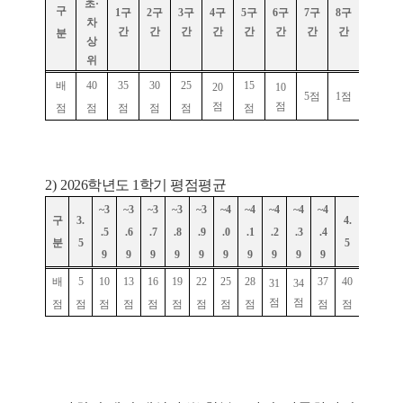
초
·
구
1
구
2
구
3
구
4
구
5
구
6
구
7
구
8
구
차
간
간
간
간
간
간
간
간
분
상
위
배
40
35
30
25
15
20
10
5
점
1
점
점
점
점
점
점
점
점
점
2)
2026학년도 1학기 평점평균
~
3
~
3
~
3
~
3
~
3
~
4
~
4
~
4
~
4
~
4
구
3.
4.
.5
.6
.7
.8
.9
.0
.1
.2
.3
.4
분
5
5
9
9
9
9
9
9
9
9
9
9
배
5
10
13
16
19
22
25
28
37
40
31
34
점
점
점
점
점
점
점
점
점
점
점
점
점