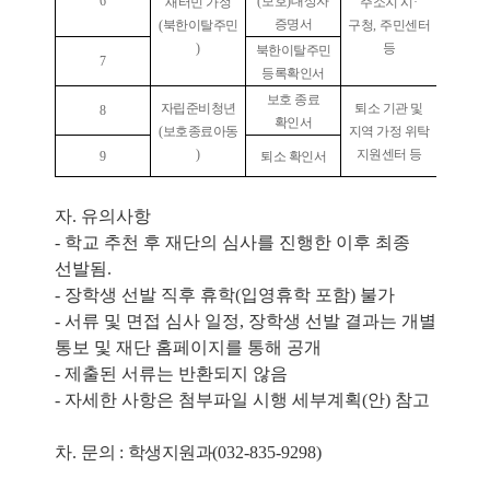
6
(
보호
)
대상자
새터민 가정
주소지 시
·
증명서
(
북한이탈주민
구청
,
주민센터
)
등
북한이탈주민
7
등록확인서
보호 종료
자립준비청년
퇴소 기관 및
8
확인서
(
보호종료아동
지역 가정 위탁
)
지원센터 등
9
퇴소 확인서
자. 유의사항
- 학교 추천 후 재단의 심사를 진행한 이후 최종
선발됨.
- 장학생 선발 직후 휴학(입영휴학 포함) 불가
- 서류 및 면접 심사 일정, 장학생 선발 결과는 개별
통보 및 재단 홈페이지를 통해 공개
- 제출된 서류는 반환되지 않음
- 자세한 사항은 첨부파일 시행 세부계획(안) 참고
차.
문의
:
학생지원과
(032-835-9298)