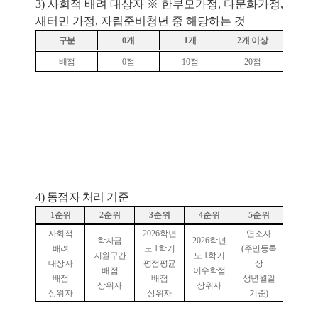
3) 사회적 배려 대상자 ※ 한부모가정, 다문화가정,
새터민 가정, 자립준비청년 중 해당하는 것
구분
0
개
1
개
2
개 이상
배점
0
점
10
점
20
점
4) 동점자 처리 기준
1
순위
2
순위
3
순위
4
순위
5
순위
사회적
2026
학년
연소자
학자금
2026
학년
배려
도
1
학기
(
주민등록
지원구간
도
1
학기
대상자
평점평균
상
배점
이수학점
배점
배점
생년월일
상위자
상위자
상위자
상위자
기준
)