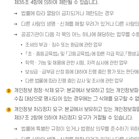
제35조 4항에 의하여 제한될 수 있습니다.
오
법률에 따라 열람이 금지되거나 제한되는 경우
른
오
다른 사람의 생명ㆍ신체를 해할 우려가 있거나 다른 사람의
쪽
른
오
공공기관이 다음 각 목의 어느 하나에 해당하는 업무를 수
화
쪽
른
살
조세의 부과ㆍ징수 또는 환급에 관한 업무
화
쪽
표
살
「초ㆍ중등교육법」 및 「고등교육법」에 따른 각급 학교,「평생
화
(
표
학력ㆍ기능 및 채용에 관한 시험, 자격 심사에 관한 업무
살
→
(
표
보상금ㆍ급부금 산정 등에 대하여 진행 중인 평가 또는 판단에
)
→
(
다른 법률에 따라 진행 중인 감사 및 조사에 관한 업무
)
→
개인정보 정정·삭제 요구: 본교에서 보유하고 있는 개인정보파일
2
)
수집 대상으로 명시되어 있는 경우에는 그 삭제를 요구할 수 
개인정보 처리정지 요구: 본교에서 보유하고 있는 개인정보파일은
3
제37조 2항에 의하여 처리정지 요구가 거절될 수 있습니다.
오
법률에 특별한 규정이 있거나 법령상 의무를 준수하기 위하
른