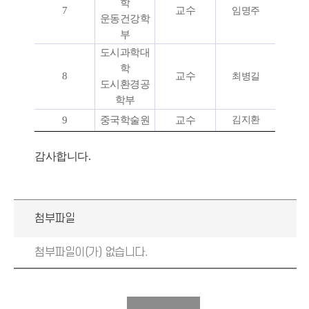
학
7
교수
임명주
운동건강학
부
도시과학대
학
8
교수
최병길
도시환경공
학부
9
중국학술원
교수
김지환
감사합니다.
첨부파일
첨부파일이(가) 없습니다.