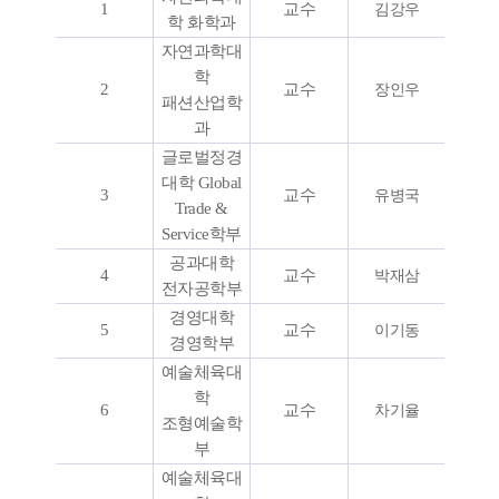
1
교수
김강우
학 화학과
자연과
학대
학
2
교수
장인우
패션산업학
과
글로벌정경
대학 Global
3
교수
유병국
Trade &
Service학부
공과대학
4
교수
박재삼
전자공학부
경영대학
5
교수
이기동
경영학부
예술체육대
학
6
교수
차기율
조형예술학
부
예술체육대