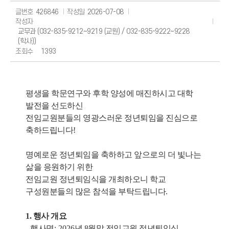
글번호
426846
작성일
2026-07-08
작성자
교무과 (032-835-9212~9219 (교원) / 032-835-9222~9228
(학사))
조회수
1393
평생을 학문연구와 후학 양성에 매진하시고 대학
발전을 선도하신
전임교원분들의 영광스러운 정년퇴임을 진심으로
축하드립니다
!
명예로운 정년퇴임을 축하하고 앞으로의 더 빛나는
삶을 응원하기 위한
전임교원 정년퇴임식을 개최하오니 학교
구성원분들의 많은 참석을 부탁드립니다
.
1. 행사 개요
-
행사명
: 2026
년 8
월말 전임교원 정년퇴임식