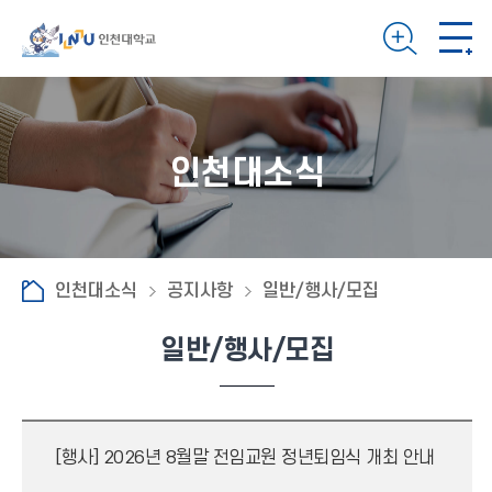
인천대소식
인천대소식
공지사항
일반/행사/모집
일반/행사/모집
[행사]
2026년 8월말 전임교원 정년퇴임식 개최 안내