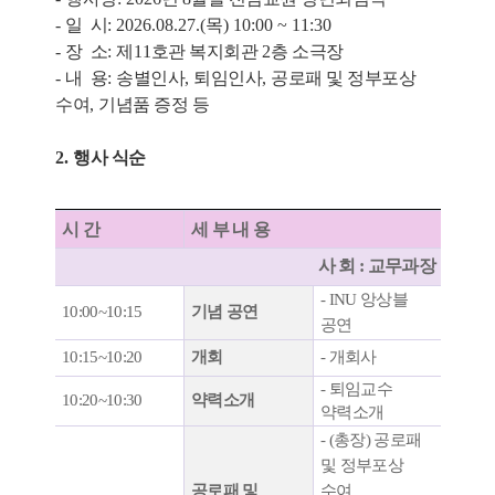
-
일 시
: 2026.08.27.(
목
) 10:00 ~ 11:30
-
장 소
:
제
11
호관 복지회관
2층
소극장
-
내 용
:
송별인사
,
퇴임인사
,
공로패 및 정부포상
수여
,
기념품 증정 등
2.
행사 식순
시 간
세 부 내 용
사 회
:
교무과장
-
INU
앙상블
10:00~10:15
기
념
공연
공연
10:15~10:20
개회
- 개회사
-
퇴임교수
10:20~10:30
약력소개
약력소개
- (
총장
)
공로패
및 정부포상
공로패 및
수여