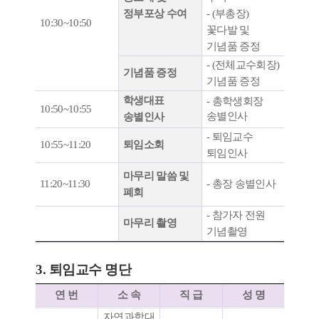
정부포상 수여
- (
부총장
)
10:30~10:50
꽃다발 및
기념품 증정
- (
전체교수회장
)
기념품 증정
기념품 증정
학생대표
-
총학생회장
10:50~10:55
송별인사
송별인사
-
퇴임교수
10:55~11:20
퇴임소회
퇴임인사
마무리 말씀 및
11:20~11:30
-
총장 송별인사
폐회
-
참가자 전원
마무리 촬영
기념촬영
3. 퇴임교수 명단
연 번
소 속
직 급
성 명
자연과학대