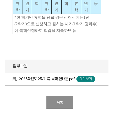
휴
연
학
휴
연
학
휴
연
능
학
기
학
기
학
기
*
한 학기만 휴학을 원할 경우 신청시에는
1
년
(2
학기
)
으로 신청하고 원하는 시기
(1
학기 경과후
)
에 복학신청하여 학업을 지속하면 됨
첨부파일
2026학년도 2학기 휴·복학 안내문.pdf
목록