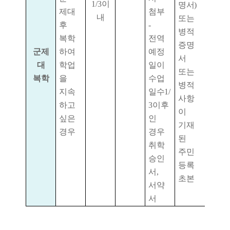
1/3
이
명서
)
제대
첨부
내
또는
후
-
병적
복학
전역
증명
군제
하여
예정
서
대
학업
일이
또는
복학
을
수업
병적
지속
일수
1/
사항
하고
3
이후
이
싶은
인
기재
경우
경우
된
취학
주민
승인
등록
서
,
초본
서약
서