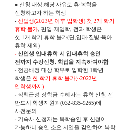
●
신청 대상
:
해당 사유로 휴
·
복학을
신청하고자 하는 학생
-
신입생
(2023
년 이후 입학생
)
첫
2
개 학기
휴학 불가
,
편입
·
재입학
,
전과 학생은
첫
1
개 학기 휴학 불가
(
단
,
입대
∙
질병
∙
육아
휴학 제외
)
-
신입생 입대휴학 시 입대휴학 승인
전까지 수강신청
,
학업을 지속하여야
함
-
전공배정 대상 학부로 입학한
1
학년
학생은
한 학기 휴학 불가
(~2022
년
입학생까지
)
-
직책급성 장학금 수혜자는 휴학 신청 전
반드시 학생지원과
(032-835-9265)
에
사전문의
- 기숙사 신청자는 복학승인 후 신청이
가능하니 승인 소요 시일을 감안하여 복학