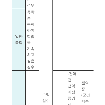
경우
휴학
중
복학
하여
일반
학업
복학
을
지속
하고
싶은
경우
-
전역
전
:
전역
전역
증
예정
수업
(
군경
증명
일수
력증
군
서