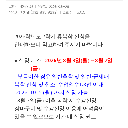
글번호
426309
작성일
2026-06-29
작성자
학사과 (032-835-9232)
조회수
5305
2026학년도 2학기 휴복학 신청을
안내하오니 참고하여 주시기 바랍니다.
●
신청 기간:
2026
년 8
월 3
일
(월
) ~ 8
월 7
일
(
금
)
-
부득이한 경우 일반휴학 및 일반
·
군제대
복학 신청 및 취소
:
수업일수
1/3
선 이내
[2026. 10. 5.(월
)]
까지 신청 가능
- 8
월 7
일
(
금
)
이후 복학 시 수강신청
장바구니 및 수강신청 이용에 어려움이
있을 수 있으므로 기간 내 신청 권고