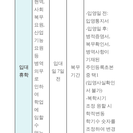
현역
,
사회
-
입영일 전
:
복무
입영통지서
요원
,
-
입영일 후
:
산업
병적증명서
,
기능
복무확인서
,
요원
병역사항이
등
기재된
병역
입대
입대
복무
주민등록초본
의무
일
7
일
휴학
기간
중 택
1
로
전
(
입영사실확인
인하
서 불가
)
여
-복학시기
학업
조정 원할 시
에
학적변동
임할
학기수 숫자를
수
조정하여 변경
없는