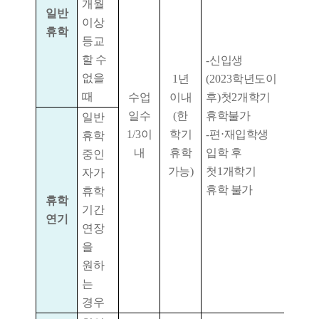
개월
일반
이상
휴학
등교
할 수
-
신입생
없을
1
년
(2023
학년도이
때
수업
이내
후
)
첫
2
개학기
일수
(
한
휴학불가
일반
1/3
이
학기
-
편
⋅
재입학생
휴학
내
휴학
입학 후
중인
가능
)
첫
1
개학기
자가
휴학 불가
휴학
휴학
기간
연기
연장
을
원하
는
경우