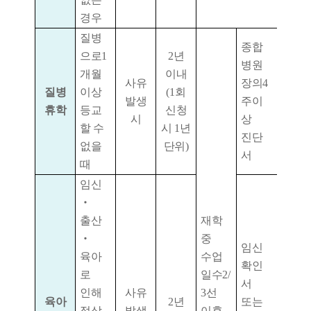
경우
질병
종합
으로
1
2
년
병원
개월
이내
사유
장의
4
질병
이상
(1
회
발생
주이
휴학
등교
신청
시
상
할 수
시
1
년
진단
없을
단위
)
서
때
임신
‧
출산
재학
‧
중
임신
육아
수업
확인
로
일수
2/
서
인해
사유
3
선
육아
2
년
또는
정상
발생
이후