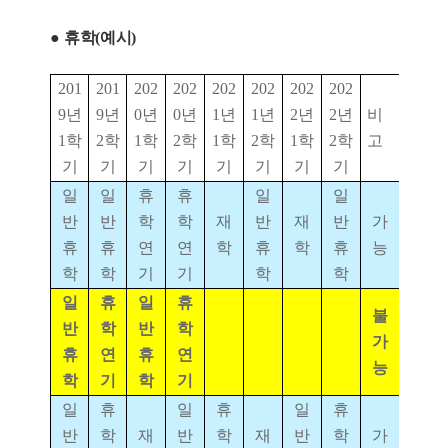
●
휴학
(
예시
)
201
201
202
202
202
202
202
202
9
년
9
년
0
년
0
년
1
년
1
년
2
년
2
년
비
1
학
2
학
1
학
2
학
1
학
2
학
1
학
2
학
고
기
기
기
기
기
기
기
기
일
일
휴
휴
일
일
반
반
학
학
재
반
재
반
가
휴
휴
연
연
학
휴
학
휴
능
학
학
기
기
학
학
일
휴
일
휴
불
반
학
반
학
가
휴
연
휴
연
능
학
기
학
기
일
휴
일
휴
일
휴
반
학
재
반
학
재
반
학
가