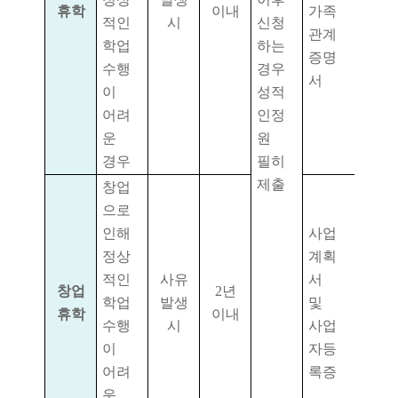
휴학
이내
가족
적인
시
신청
관계
학업
하는
증명
수행
경우
서
이
성적
어려
인정
운
원
경우
필히
제출
창업
으로
인해
사업
정상
계획
적인
사유
서
창업
2
년
학업
발생
및
휴학
이내
수행
시
사업
이
자등
어려
록증
운