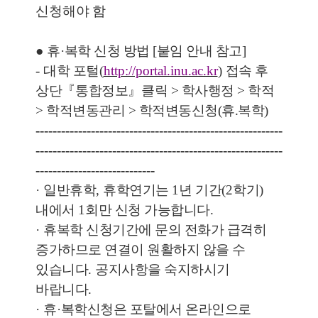
신청해야 함
●
휴
·
복학 신청 방법 [붙임 안내 참고]
-
대학 포털
(
http://portal.inu.ac.kr
)
접속 후
상단
『
통합정보
』
클릭 > 학사행정 > 학적
> 학적변동관리 > 학적변동신청(휴.복학)
----------------------------------------------------------
----------------------------------------------------------
----------------------------
·
일반휴학
,
휴학연기는
1
년 기간
(2
학기
)
내에서
1
회만 신청 가능합니다
.
·
휴복학 신청기간에 문의 전화가 급격히
증가하므로 연결이 원활하지 않을 수
있습니다
.
공지사항을 숙지하시기
바랍니다
.
·
휴
·
복학신청은 포탈에서 온라인으로