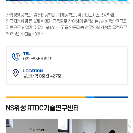
산업경영공학과, 컴퓨터공학과, 기계공학과, 임베디드시스템공학과,
인공지능학과 등 5개 학과가 공동으로 참여하여 운영하는 AI+X 융합전공을
기반으로 산업계 수요에 부합하는 고급 인공지능 전문인력 양성을 목적으로
2023년에 설립되었다.
TEL
032-835-9949
전
LOCATION
화
공과대학 8호관 427호
번
위
호
치
NS위성 RTDC기술연구센터