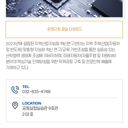
운영규정 파일 다운로드
2023년에 설립된 지역산업지능화 혁신연구센터는 지역 주력산업(자동차
및 반도체) 맞춤형 지능화 혁신 연구/교육 기반조성을 통한 실효성 있는
산학협력 생태계 조성에 이바지하며, 미래자동차(자율주행 및 차량SW)
분야의 핵심기술 인력양성을 위한 학위과정 구축 및 전문인력 배출에
기여하고 있다.
TEL
032-835-4748
전
LOCATION
화
공동실험실습관 9호관
번
202호
호
위
치