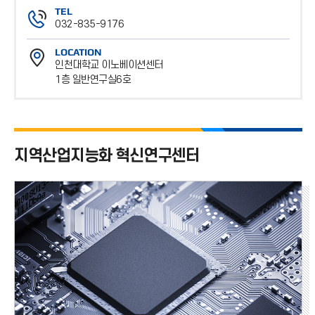
TEL
032-835-9176
전
LOCATION
화
인천대학교 이노베이션센터
번
1층 일반연구실6호
호
위
치
지역산업지능화 혁신연구센터