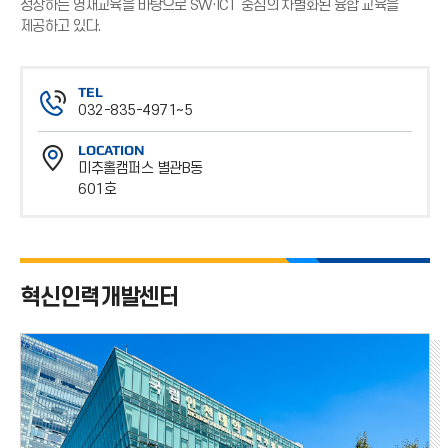
성장하는 영재교육을 바탕으로 SW·ICT 중심의 차별화된 융합 교육을
제공하고 있다.
TEL
032-835-4971~5
전
LOCATION
화
미추홀캠퍼스 별관B동
번
601호
호
위
치
혁신인력개발센터