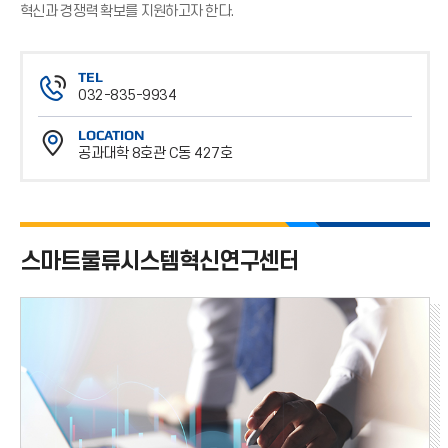
혁신과 경쟁력 확보를 지원하고자 한다.
TEL
032-835-9934
전
LOCATION
화
공과대학 8호관 C동 427호
번
위
호
치
스마트물류시스템혁신연구센터