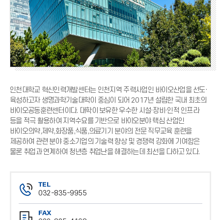
인천대학교 혁신인력개발센터는 인천지역 주력사업인 바이오산업을 선도·
육성하고자 생명과학기술대학이 중심이 되어 2017년 설립한 국내 최초의
바이오공동훈련센터이다. 대학이 보유한 우수한 시설·장비·인적 인프라
등을 적극 활용하여 지역수요를 기반으로 바이오분야 핵심 산업인
바이오의약,제약,화장품,식품,의료기기 분야의 전문 직무교육 훈련을
제공하여 관련 분야 중소기업의 기술력 향상 및 경쟁력 강화에 기여함은
물론 취업과 연계하여 청년층 취업난을 해결하는데 최선을 다하고 있다.
TEL
032-835-9955
전
FAX
화