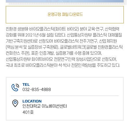
운영규정 파일 다운로드
친환경 생분해·바이오플라스틱(화이트 바이오) 분야 교육·연구, 산학협력
강화를 위해 2021년 6월 설립 되었다. 산업통상자원부 플라스틱 대체물질
기반구축지원센터로 선정되어 바이오플라스틱 전주기연구, 산업체지원
(핵심 분석 및 실증장비 구축완료), 글로벌네트워크(글로벌 친환경플라스틱
컨퍼런스 주관), 표준·인증개발, 실증평가를 수행 중에 있으며,
산업통상자원부 화이트바이오 전문연구인력 양성사업단으로 선정되어,
국내 최초로 바이오플라스틱분야 석·박사 전문인력양성을 주도하고 있다.
TEL
032-835-4888
전
LOCATION
화
인천대학교 이노베이션센터
번
401호
호
위
치