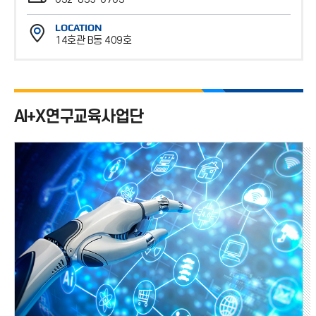
번
팩
호
LOCATION
스
14호관 B동 409호
번
위
호
치
AI+X연구교육사업단