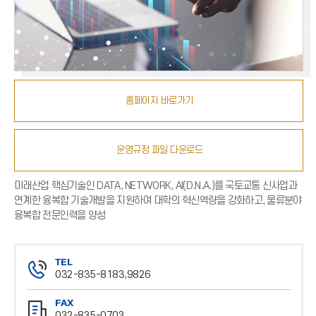
홈페이지 바로가기
운영규정 파일 다운로드
미래산업 핵심기술인 DATA, NETWORK, AI(D.N.A.)를 국토교통 신사업과
연계한 융복합 기술개발을 지원하여 대학의 혁신역량을 강화하고, 물류분야
융복합 전문인력을 양성
TEL
032-835-8183,9826
전
FAX
화
032-835-0703