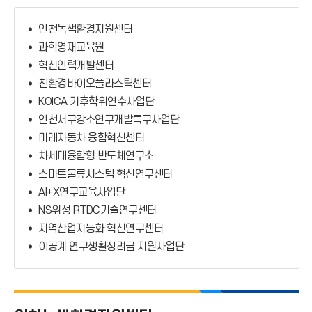
부설연구소
인천녹색환경지원센터
기타연구소
과학영재교육원
혁신인력개발센터
국책연구센터
친환경바이오플라스틱센터
KOICA 기후학위연수사업단
인천서구강소연구개발특구사업단
미래자동차 융합혁신센터
차세대융합형 반도체연구소
스마트물류시스템 혁신연구센터
AI+X연구교육사업단
NS위성 RTDC기술연구센터
지역산업지능화 혁신연구센터
이공계 연구생활장려금 지원사업단