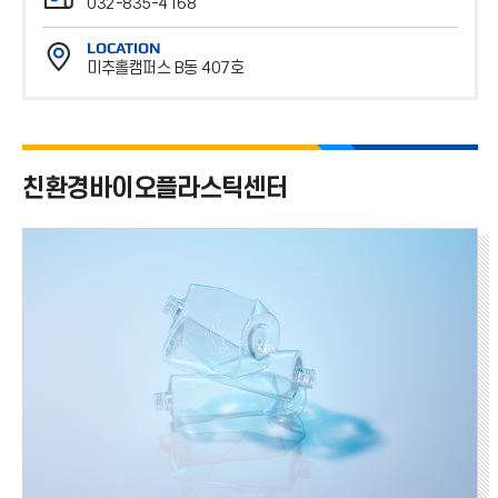
032-835-4168
번
팩
호
LOCATION
스
미추홀캠퍼스 B동 407호
번
위
호
치
친환경바이오플라스틱센터