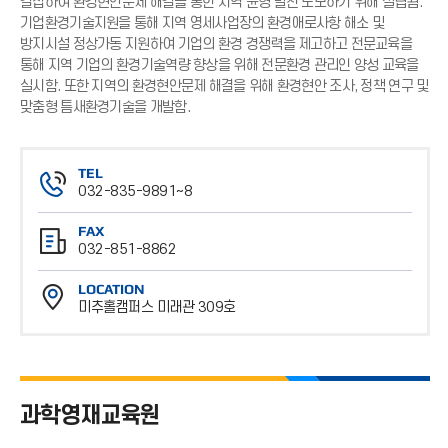
결집하여 환경현안문제 해결을 통한 지역 균형 발전 도모하기 위해 설립됨.
기업환경기술지원을 통해 지역 영세사업장의 환경애로사항 해소 및
방지시설 정상가동 지원하여 기업의 환경 경쟁력을 제고하고 전문교육을
통해 지역 기업의 환경기술역량 향상을 위해 전문환경 관리인 양성 교육을
실시함. 또한 지역의 환경현안문제 해결을 위해 환경현안 조사, 정책 연구 및
맞춤형 틈새환경기술을 개발함.
TEL
032-835-9891~8
전
FAX
화
032-851-8862
번
팩
호
LOCATION
스
미추홀캠퍼스 미래관 309호
번
위
호
치
과학영재교육원