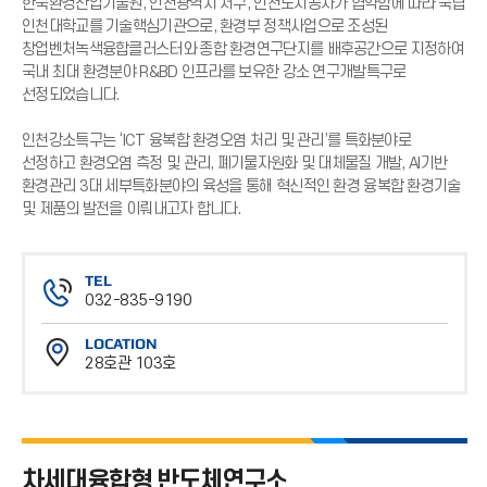
한국환경산업기술원, 인천광역시 서구, 인천도시공사가 협약함에 따라 국립
인천대학교를 기술핵심기관으로, 환경부 정책사업으로 조성된
창업벤처녹색융합클러스터와 종합 환경연구단지를 배후공간으로 지정하여
국내 최대 환경분야 R&BD 인프라를 보유한 강소 연구개발특구로
선정되었습니다.
인천강소특구는 ‘ICT 융복합 환경오염 처리 및 관리’를 특화분야로
선정하고 환경오염 측정 및 관리, 폐기물자원화 및 대체물질 개발, AI기반
환경관리 3대 세부특화분야의 육성을 통해 혁신적인 환경 융복합 환경기술
및 제품의 발전을 이뤄내고자 합니다.
TEL
032-835-9190
전
LOCATION
화
28호관 103호
번
위
호
치
차세대융합형 반도체연구소