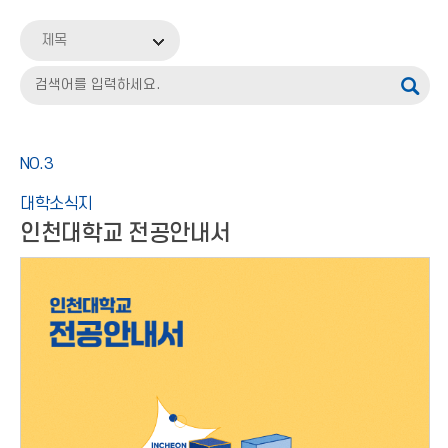
INU홍보
제목
입학안내
기타
NO.3
대학소식지
인천대학교 전공안내서