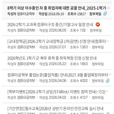
8학기 이상 이수중인 자 중 취업자에 대한 공결 안내_2025-1학기부터 온라인 신청
작성자
컴퓨터공학부
작성일
2018.09.10
조회수
15817
첨부파일
2026-2학기 교과목 컴퓨터구조 중간/기말고사 일정 안내
작성자
작성일
조회수
첨부파일
컴퓨터공학부
2026.08.05
102
[교내장학금]2026-2학기 교내장학금 1차(감면) 신청 안내(컴퓨터공학부 학업우수 학과자율영역 신청 포함, 7/10(금) 17시까지)
작성자
작성일
조회수
첨부파일
컴퓨터공학부
2026.07.01
1263
2026학년도 1학기 군 복무 휴학 중 취득학점 인정 신청 안내
작성자
작성일
조회수
첨부파일
컴퓨터공학부
2026.05.22
1663
컴퓨터공학부 졸업논문(졸업작품) 안내(2027. 8월 졸업예정자부터 적용)
작성자
작성일
조회수
첨부파일
컴퓨터공학부
2026.04.08
4032
[학부이벤트]2026-1학기 상담/STARinU 이벤트 참여 안내(~7/2(목) 16시까지)
작성자
작성일
조회수
첨부파일
컴퓨터공학부
2026.04.02
4127
[기간연장][필수교육]2026년 상반기 온라인 안전교육 실시 안내