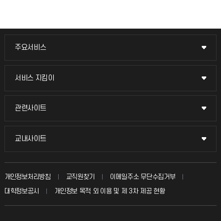
주요서비스
주요서비스
교무회의방송
서비스 지킴이
서비스 지킴이
교수채용
묻고 답하기
관련사이트
관련사이트
시설예약
불친절신고
국방헬프콜
교내사이트
교내사이트
인터넷증명
자주 묻는 질문(FAQ)
발전기금
교수회
입학안내
개인정보처리방침
교직원찾기
이메일주소 무단수집거부
칭찬마당
산학협력단
교육혁신본부
대학정보공시
개인정보 목적 외 이용 및 제 3차 제공 현황
직원채용
학생서비스 지킴이
소비자생활협동조합
국제교류과