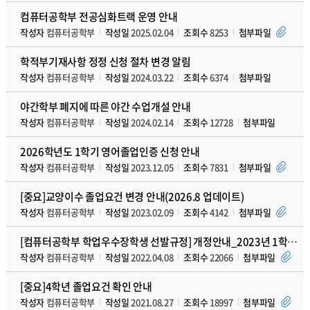
컴퓨터공학부 전공심화트랙 운영 안내
작성자
컴퓨터공학부
작성일
2025.02.04
조회수
8253
첨부파일
학적부기재사항 정정 신청 절차 변경 알림
작성자
컴퓨터공학부
작성일
2024.03.22
조회수
6374
첨부파일
야간학부 폐지에 따른 야간 수업개설 안내
작성자
컴퓨터공학부
작성일
2024.02.14
조회수
12728
첨부파일
2026학년도 1학기 영어졸업인증 신청 안내
작성자
컴퓨터공학부
작성일
2023.12.05
조회수
7831
첨부파일
[중요]교양이수 졸업요건 변경 안내(2026.8 업데이트)
작성자
컴퓨터공학부
작성일
2023.02.09
조회수
4142
첨부파일
[컴퓨터공학부 학업우수장학생 선발규정] 개정안내_2023년 1학기 이후
작성자
컴퓨터공학부
작성일
2022.04.08
조회수
22066
첨부파일
[중요]4학년 졸업요건 확인 안내
작성자
컴퓨터공학부
작성일
2021.08.27
조회수
18997
첨부파일