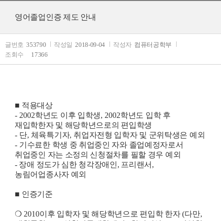
영어졸업인증 제도 안내
글번호
353790
작성일
2018-09-04
작성자
컴퓨터공학부
조회수
17366
■
적용대상
- 2002
학년도 이후 입학생
, 2002
학년도 입학 후
재입학한자 및 해당학년으로의 편입학생
-
단
,
체육특기자
,
취업자전형 입학자 및 군위탁생은 예외
-
기수료한 학생 중 취업중인 자와 졸업예정자로서
취업중인 자는 소정의 신청절차를 필할 경우 예외
- 장애 정도가 심한 청각장애인, 프리랜서,
농림어업종사자 예외
■
인증기준
❍
2010
이후 입학자 및 해당학년으로 편입학 한자
(
다만
,