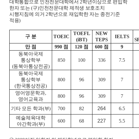
대학통합으로 인천전문대학에서
2
학년이상으로 편입학
한자 또는
(
구
)
인천전문대학 제적생 보호조치
시행지침에 의거
2
학년으로 재입학한 자는 종전기준
적용
)
TOEFL
NEW
구 분
TOEIC
IELTS
(iBT)
TEPS
S
만 점
990
점
120
점
600
점
9
동북아국제
통상학부
850
100
336
7.5
(동북아통상전공)
동북아국제
통상학부
800
96
309
7
(한국통상전공)
영어영문학과,
800
96
309
7
영어교육과
기타 모든 학과(부)
700
82
264
6.5
예술체육대학
600
68
227
5.5
야간학과(부)