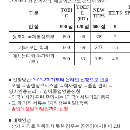
❍
2009
이전 입학자 및 해당학년으로 편입학 한자
TOEF
TOEI
NEW
구 분
L
IELTS
S
C
TEPS
(iBT)
만 점
990
점
120
점
600
점
9
동북아 국제통상학부
800
96
309
7
기타 모든 학과
600
68
227
5.5
예체능대학 야간학과
500
53
195
4.5
(
부
)
■
신청방법
:
2017-2
학기부터 온라인 신청으로 변경
-
포털
→
종합정보시스템
→
학사행정
→
졸업 관리
→
영어인증
관리
→ 영어졸업인증신청
-
외국어자격 관련 증명서는
[
외국어첨부파일
]
등록
-
그 외 기타 서류는
[
기타첨부파일
]
등록
-
졸업예정일
30
일전까지 신청
■
대체인정
-
상기 자격을 취득하지 못한 경우는 공인영어시험에
2
회