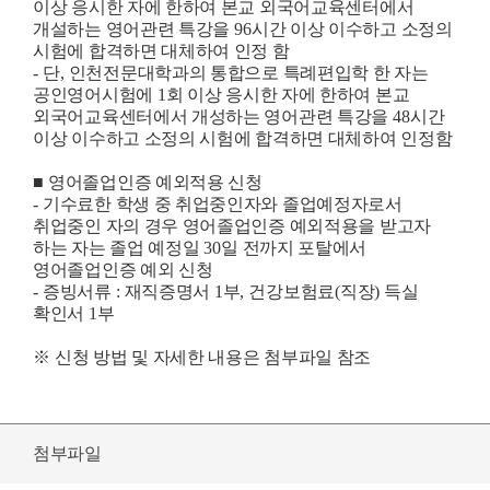
이상 응시한 자에 한하여 본교 외국어교육센터에서
개설하는 영어관련 특강을
96
시간 이상 이수하고 소정의
시험에 합격하면 대체하여 인정 함
-
단
,
인천전문대학과의 통합으로 특례편입학 한 자는
공인영어시험에
1
회 이상 응시한 자에 한하여 본교
외국어교육센터에서 개성하는 영어관련 특강을
48
시간
이상 이수하고 소정의 시험에 합격하면 대체하여 인정함
■
영어졸업인증 예외적용 신청
-
기수료한 학생 중 취업중인자와 졸업예정자로서
취업중인 자의 경우 영어졸업인증 예외적용을 받고자
하는 자는 졸업 예정일
30
일 전까지 포탈에서
영어졸업인증 예외 신청
-
증빙서류
:
재직증명서
1
부
,
건강보험료
(
직장
)
득실
확인서
1
부
※
신청 방법 및 자세한 내용은 첨부파일 참조
첨부파일