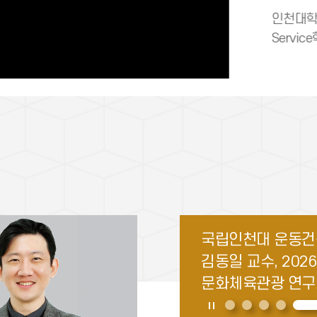
)
인천대학교 Global Trade &
동 주최한
Service학부, 무역학 관련 대학생
학술논문 경진대회 대상·
최우수상 동시 수상
인천대학교 최유진
인천대학교 생명
국립인천대학교 
인천대학교 강승택 
국립인천대 운동
박사1차) 학생 대
서명지 교수, 한
왕린 교수, 2026년
국제학술대회 ICEE
김동일 교수, 202
과학장학금 장학생
생명공학회 신송 
한국연구재단 핵심
조직위원장 선임
문화체육관광 연
진보상 수상
선정
총 27억 규모의 