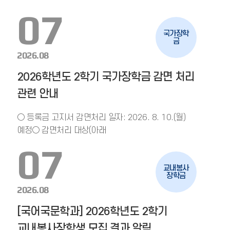
07
학사
국가장학
금
학점교류
2026.08
2026학년도 2학기 국가장학금 감면 처리
일반/행사/모집
관련 안내
장학금
○ 등록금 고지서 감면처리 일자: 2026. 8. 10.(월)
예정○ 감면처리 대상(아래
등록금 납부
07
교내봉사
교육시험
장학금
2026.08
봉사
[국어국문학과] 2026학년도 2학기
교내봉사장학생 모집 결과 알림