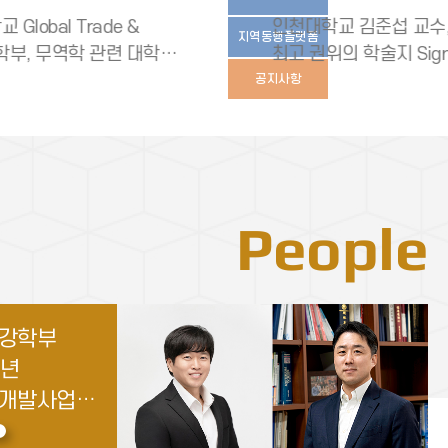
인천대학교 김준섭 교수, 세계
인천
지역동행플랫폼
최고 권위의 학술지 Signal
포용
Transduction and Targeted
‘20
공지사항
Therapy에 연구 논문 게재…
인천시 바이오(Bio) 산업 전략과
People
(건축학과,
공학부
문헌정보학과
교수,
건강학부
학원 대통령
국미생물‧
 2026
6년
 선발
특별학술상
연구 과제
구개발사업
신규과제