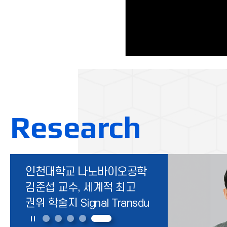
명 참여, 기후·물 재해 해법 모색
HydroAsia 2026인천대학교(총장 이인재)가 주관하고 (사
한국스마트워터그리드학회와 인천녹색환경지원센터가 공
국제 수자원 교육 연구 협력 프로그램 HydroAs
Research
연안 퇴적물이
인천대 해양학과 연구팀,
인천대 사회복지학과 전용호
인천대·美로렌스 버클리
인천대학교 나노바이오공학
미세플라스틱의 무덤은
환경DNA(eDNA) 내 해파리
교수, 『보건사회연구』
국립연구소 연구팀, 반도체 속
김준섭 교수, 세계적 최고
아니었다
분석 정확도 높이는 기술 개발
우수논문 선정
‘묻힌 결함’의 안정적 발광
권위 학술지 Signal Transdu
원리 규