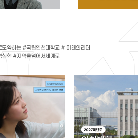
선정
로도약하는 #국립인천대학교 # 미래의리더
력실현 #지역을넘어서세계로