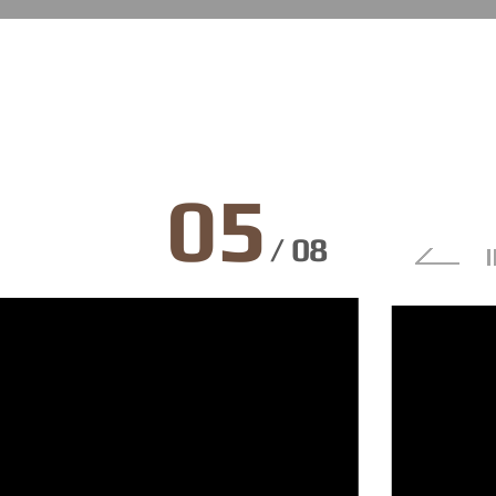
5
/
8