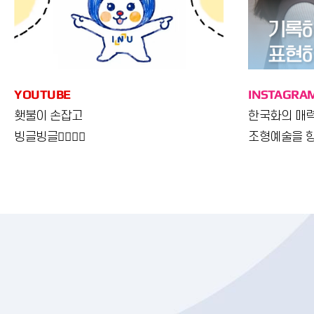
YOUTUBE
INSTAGRA
횃불이 손잡고
한국화의 매
빙글빙글😵‍💫😵‍💫
조형예술을 