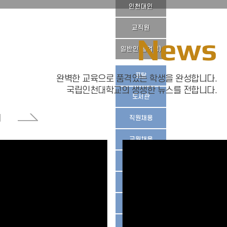
인천대인
교직원
News
일반인(졸업생)
포탈
완벽한 교육으로 품격있는 학생을 완성합니다.
국립인천대학교의 생생한 뉴스를 전합니다.
도서관
직원채용
교원채용
입학안내
발전기금
증명서발급
학생취업