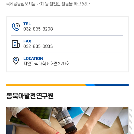
국제공동심포지움 개최 등 활발한 활동을 하고 있다.
TEL
032-835-8208
전
FAX
화
032-835-0833
번
팩
호
LOCATION
스
자연과학대학 5호관 229호
번
위
호
치
동북아발전연구원