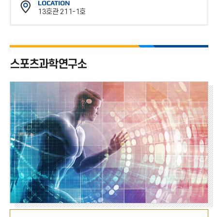
LOCATION
스
13호관 211-1호
번
위
호
치
스포츠과학연구소