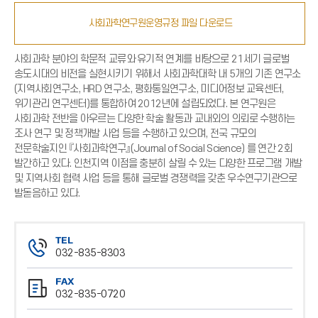
사회과학연구원운영규정 파일 다운로드
사회과학 분야의 학문적 교류와 유기적 연계를 바탕으로 21세기 글로벌
송도시대의 비전을 실현시키기 위해서 사회과학대학 내 5개의 기존 연구소
(지역사회연구소, HRD 연구소, 평화통일연구소, 미디어정보 교육센터,
위기관리 연구센터)를 통합하여 2012년에 설립되었다. 본 연구원은
사회과학 전반을 아우르는 다양한 학술 활동과 교내외의 의뢰로 수행하는
조사 연구 및 정책개발 사업 등을 수행하고 있으며, 전국 규모의
전문학술지인 『사회과학연구』(Journal of Social Science) 를 연간 2회
발간하고 있다. 인천지역 이점을 충분히 살릴 수 있는 다양한 프로그램 개발
및 지역사회 협력 사업 등을 통해 글로벌 경쟁력을 갖춘 우수연구기관으로
발돋음하고 있다.
TEL
032-835-8303
전
FAX
화
032-835-0720
번
팩
호