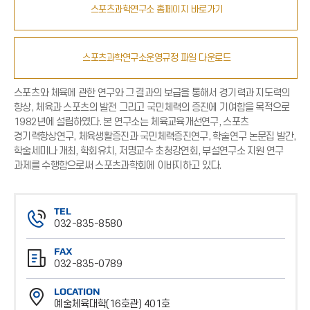
스포츠과학연구소 홈페이지 바로가기
스포츠과학연구소운영규정 파일 다운로드
스포츠와 체육에 관한 연구와 그 결과의 보급을 통해서 경기력과 지도력의
향상, 체육과 스포츠의 발전 그리고 국민체력의 증진에 기여함을 목적으로
1982년에 설립하였다. 본 연구소는 체육교육개선연구, 스포츠
경기력항상연구, 체육생활증진과 국민체력증진연구, 학술연구 논문집 발간,
학술세미나 개최, 학회유치, 저명교수 초청강연회, 부설연구소 지원 연구
과제를 수행함으로써 스포츠과학회에 이바지하고 있다.
TEL
032-835-8580
전
FAX
화
032-835-0789
번
팩
호
LOCATION
스
예술체육대학(16호관) 401호
번