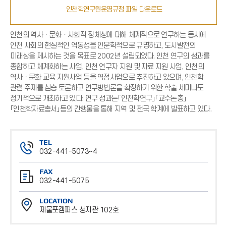
인천학연구원운영규정 파일 다운로드
인천의 역사ㆍ문화ㆍ사회적 정체성에 대해 체계적으로 연구하는 동시에
인천 사회의 현실적인 역동성을 인문학적으로 규명하고, 도시발전의
미래상을 제시하는 것을 목표로 2002년 설립되었다. 인천 연구의 성과를
종합하고 체계화하는 사업, 인천 연구자 지원 및 자료 지원 사업, 인천의
역사ㆍ문화 교육 지원사업 등을 역점사업으로 추진하고 있으며, 인천학
관련 주제를 심층 토론하고 연구방법론을 확장하기 위한 학술 세미나도
정기적으로 개최하고 있다. 연구 성과는「인천학연구」「교수논총」
「인천학자료총서」등의 간행물을 통해 지역 및 전국 학계에 발표하고 있다.
TEL
032-441-5073~4
전
FAX
화
032-441-5075
번
팩
호
LOCATION
스
제물포캠퍼스 성지관 102호
번
위
호