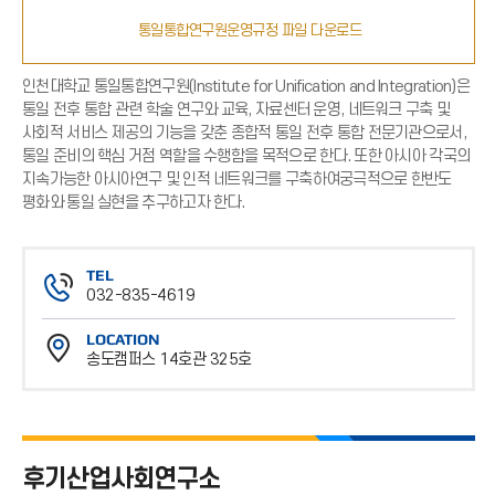
통일통합연구원운영규정 파일 다운로드
인천대학교 통일통합연구원(Institute for Unification and Integration)은
통일 전후 통합 관련 학술 연구와 교육, 자료센터 운영, 네트워크 구축 및
사회적 서비스 제공의 기능을 갖춘 종합적 통일 전후 통합 전문기관으로서,
통일 준비의 핵심 거점 역할을 수행함을 목적으로 한다. 또한 아시아 각국의
지속가능한 아시아연구 및 인적 네트워크를 구축하여궁극적으로 한반도
평화와 통일 실현을 추구하고자 한다.
TEL
032-835-4619
전
LOCATION
화
송도캠퍼스 14호관 325호
번
위
호
치
후기산업사회연구소