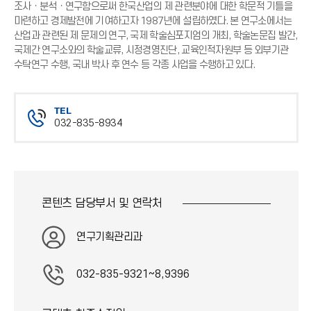
조사ㆍ분석ㆍ연구함으로써 한국산업의 제 관련분야에 대한 학문적 기틀을
마련하고 경제발전에 기여하고자 1987년에 설립하였다. 본 연구소에서는
산업과 관련된 제 문제의 연구, 국제 학술심포지엄의 개최, 학술논문집 발간,
국제간 연구소와의 학술교류, 시정경영진단, 교육인적자원부 등 외부기관
수탁연구 수행, 국내 박사 후 연수 등 각종 사업을 수행하고 있다.
TEL
032-835-8934
전
화
번
호
콘텐츠 담당부서 및
연락처
연구기획관리과
032-835-9321~8,9396