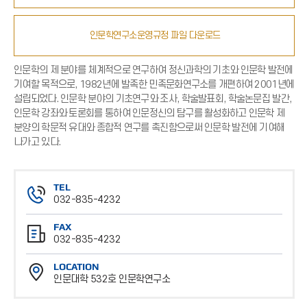
인문학연구소운영규정 파일 다운로드
인문학의 제 분야를 체계적으로 연구하여 정신과학의 기초와 인문학 발전에
기여할 목적으로, 1982년에 발족한 민족문화연구소를 개편하여 2001년에
설립되었다. 인문학 분야의 기초연구와 조사, 학술발표회, 학술논문집 발간,
인문학 강좌와 토론회를 통하여 인문정신의 탐구를 활성화하고 인문학 제
분양의 학문적 유대와 종합적 연구를 촉진함으로써 인문학 발전에 기여해
나가고 있다.
TEL
032-835-4232
전
FAX
화
032-835-4232
번
팩
호
LOCATION
스
인문대학 532호 인문학연구소
번
위
호