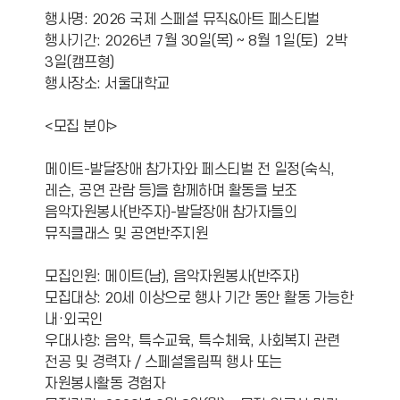
행사명: 2026 국제 스페셜 뮤직&아트 페스티벌
행사기간: 2026년 7월 30일(목) ~ 8월 1일(토) 2박
3일(캠프형)
행사장소: 서울대학교
<모집 분야>
메이트-발달장애 참가자와 페스티벌 전 일정(숙식,
레슨, 공연 관람 등)을 함께하며 활동을 보조
음악자원봉사(반주자)-발달장애 참가자들의
뮤직클래스 및 공연반주지원
모집인원: 메이트(남), 음악자원봉사(반주자)
모집대상: 20세 이상으로 행사 기간 동안 활동 가능한
내·외국인
우대사항: 음악, 특수교육, 특수체육, 사회복지 관련
전공 및 경력자 / 스페셜올림픽 행사 또는
자원봉사활동 경험자