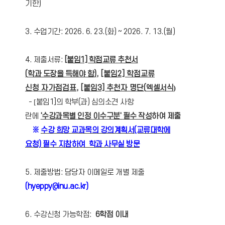
기한)
3. 수업기간: 2026. 6. 23.(화) ~ 2026. 7. 13.(월)
4. 제출서류:
[붙임1]
학점교류 추천서
(
학과 도장을 득해야 함
)
,
[붙임2] 학점교류
신청 자가점검표
,
[붙임3] 추천자 명단(
엑셀서식
)
-
[
붙임1]의 학부(과) 심의소견 사항
란에
'수강과목별 인정 이수구분'
필수 작성
하여 제출
※
수강 희망 교과목의 강의계획서(교류대학에
요청) 필수 지참하여 학과 사무실 방문
5. 제출방법: 담당자 이메일로 개별 제출
(hyeppy@inu.ac.kr)
6. 수강신청 가능학점:
6학점 이내