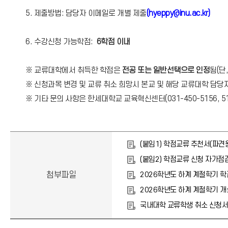
5. 제출방법: 담당자 이메일로 개별 제출
(hyeppy@inu.ac.kr)
6. 수강신청 가능학점:
6학점 이내
※
교류대학에서 취득한 학점은
전공 또는 일반선택으로 인정
됨(단
※ 신청과목 변경 및 교류 취소 희망시 본교 및 해당 교류대학 담
※ 기타 문의 사항은 한세대학교 교육혁신센터(031-450-5156, 51
(붙임1) 학점교류 추천서(파견용
(붙임2) 학점교류 신청 자가점검표
첨부파일
2026학년도 하계 계절학기 학
2026학년도 하계 계절학기 개설
국내대학 교류학생 취소 신청서