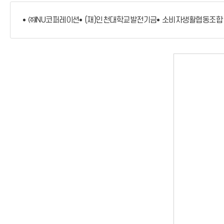
㈜INU코퍼레이션
(재)인천대학교발전기금
소비자생활협동조합