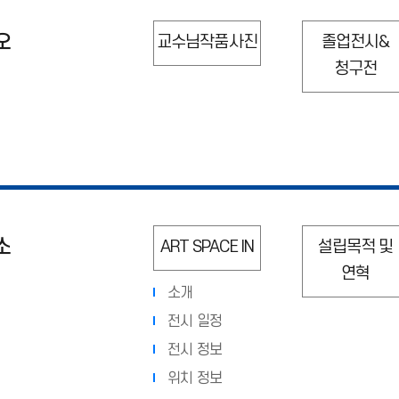
오
교수님작품사진
졸업전시&
청구전
소
ART SPACE IN
설립목적 및
연혁
소개
전시 일정
전시 정보
위치 정보