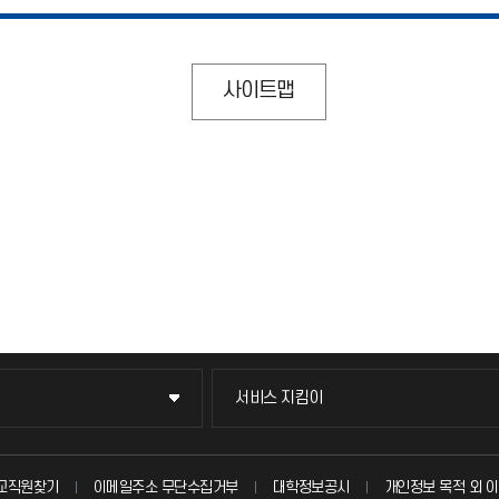
사이트맵
서비스 지킴이
서비스 지킴이
묻고 답하기
교직원찾기
이메일주소 무단수집거부
대학정보공시
개인정보 목적 외 이