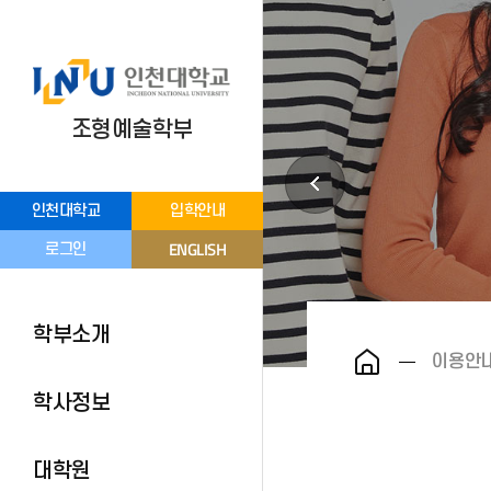
조형예술학부
인천대학교
입학안내
ENGLISH
로그인
학부소개
이용안
학사정보
대학원