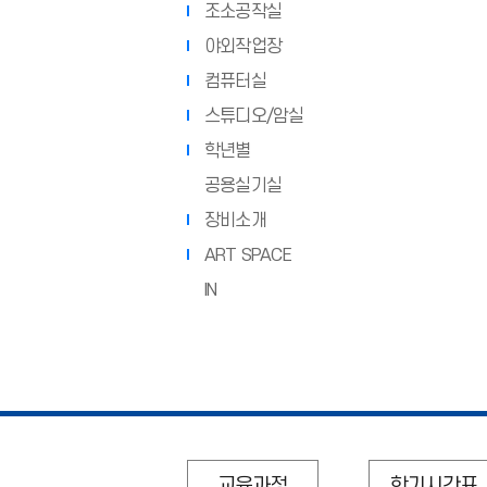
조소공작실
야외작업장
컴퓨터실
스튜디오/암실
학년별
공용실기실
장비소개
ART SPACE
IN
교육과정
학기시간표