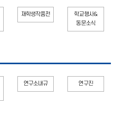
재학생작품전
학교행사&
동문소식
연구소내규
연구진