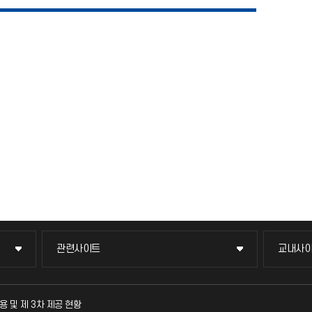
관련사이트
교내사
관련사이트
교내사
국방헬프콜
교수회
용 및 제 3차 제공 현황