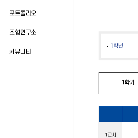
포트폴리오
조형연구소
1학년
커뮤니티
1학기
1교시