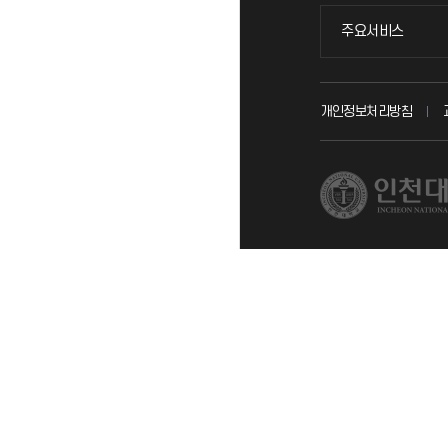
주요서비스
주요서비스
교무회의방송
개인정보처리방침
교수채용
시설예약
인터넷증명
입학안내
직원채용
취업정보(학생)