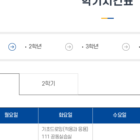
학기시간표
2학년
3학년
2학기
월요일
화요일
수요일
기초드로잉(적용과 응용)
111 공동실습실