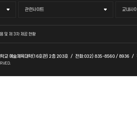
관련사이트
교내사
관련사이트
교내사
국방헬프콜
교수회
용 및 제 3차 제공 현황
발전기금
교육혁
대학교 예술체육대학(16호관) 2층 203호
/
전화:032) 835-8560 / 8936
/
산학협력단
국제교
ERVED.
소비자생활협동조합
국제지
총동문회
공자아
기초교
공학교
대학생