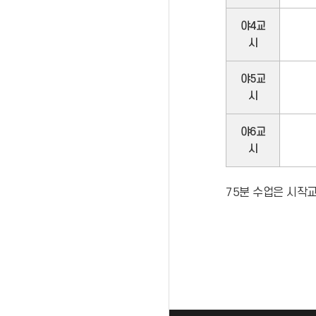
야4교
시
야5교
시
야6교
시
75분 수업은 시작교