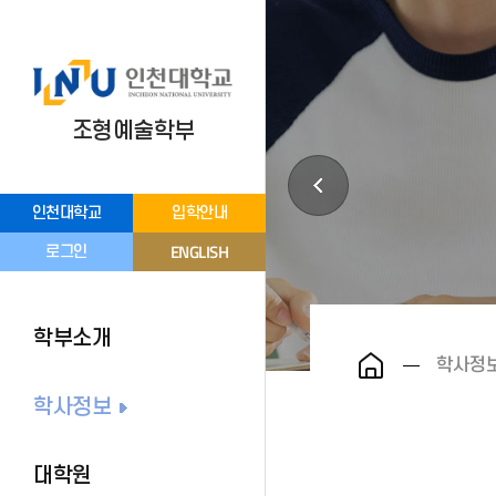
조형예술학부
인천대학교
입학안내
ENGLISH
로그인
학부소개
학사정
학사정보
대학원