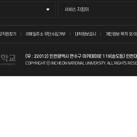
서비스 지킴이
서비스 지킴이
묻고 답하기
교직원찾기
이메일주소 무단수집거부
대학정보공시
개인정보 목적 외 이
불친절신고
(우 : 22012) 인천광역시 연수구 아카데미로 119(송도동) 인천
자주 묻는 질문(FAQ)
COPYRIGHT ⓒ INCHEON NATIONAL UNIVERSITY.
ALL RIGHTS RES
칭찬마당
학생서비스 지킴이