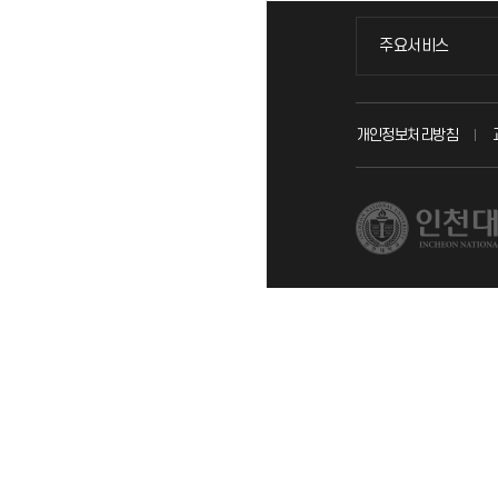
주요서비스
주요서비스
교무회의방송
개인정보처리방침
교수채용
시설예약
인터넷증명
입학안내
직원채용
취업정보(학생)