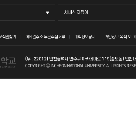
서비스 지킴이
서비스 지킴이
묻고 답하기
교직원찾기
이메일주소 무단수집거부
대학정보공시
개인정보 목적 외 이
불친절신고
(우 : 22012) 인천광역시 연수구 아카데미로 119(송도동) 인천
자주 묻는 질문(FAQ)
COPYRIGHT ⓒ INCHEON NATIONAL UNIVERSITY.
ALL RIGHTS RES
칭찬마당
학생서비스 지킴이