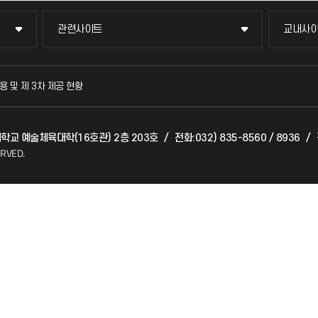
관련사이트
교내사
관련사이트
교내사
국방헬프콜
교수회
용 및 제 3차 제공 현황
발전기금
교육혁
대학교 예술체육대학(16호관) 2층 203호
/
전화:032) 835-8560 / 8936
/
산학협력단
국제교
ERVED.
소비자생활협동조합
국제지
총동문회
공자아
기초교
공학교