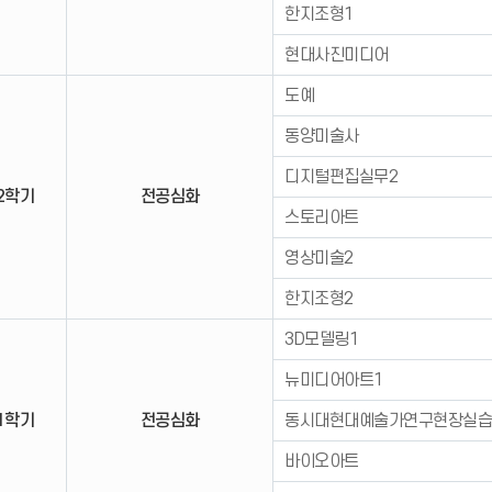
한지조형1
현대사진미디어
도예
동양미술사
디지털편집실무2
2학기
전공심화
스토리아트
영상미술2
한지조형2
3D모델링1
뉴미디어아트1
1학기
전공심화
동시대현대예술가연구현장실습
바이오아트