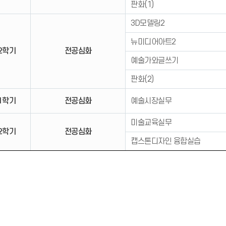
판화(1)
3D모델링2
뉴미디어아트2
2학기
전공심화
예술가와글쓰기
판화(2)
1학기
전공심화
예술시장실무
미술교육실무
2학기
전공심화
캡스톤디자인 융합실습