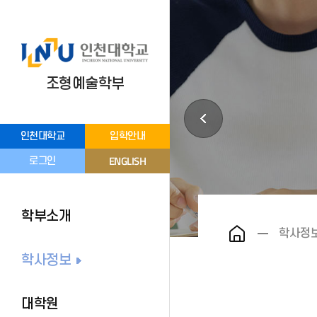
조형예술학부
인천대학교
입학안내
ENGLISH
로그인
학부소개
학사정
학사정보
대학원