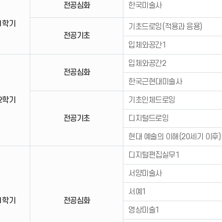
전공심화
한국미술사
1학기
기초드로잉(적용과 응용)
전공기초
입체와공간1
입체와공간2
전공심화
한국근현대미술사
2학기
기초인체드로잉
전공기초
디지털드로잉
현대 예술의 이해(20세기 이후)
디지털편집실무1
서양미술사
서예1
1학기
전공심화
영상미술1