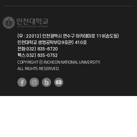
직원채용
학생서비스 지킴이
소비자생활협동조합
국제교류과
취업정보(학생)
총동문회
국제지원과
(우 : 22012) 인천광역시 연수구 아카데미로 119(송도동)
인천대학교 생명공학부(29호관) 410호
공자아카데미
전화:032) 835-8720
팩스:032) 835-0752
기초교육원
COPYRIGHT ⓒ INCHEON NATIONAL UNIVERSITY.
ALL RIGHTS RESERVED.
공학교육혁신센터
대학생활상담센터
사회봉사센터
생활원