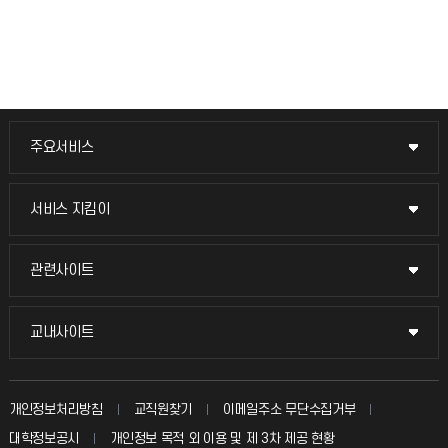
주요서비스
주요서비스
교무회의방송
서비스 지킴이
서비스 지킴이
교수채용
묻고 답하기
관련사이트
관련사이트
시설예약
불친절신고
국방헬프콜
교내사이트
교내사이트
인터넷증명
자주 묻는 질문(FAQ)
발전기금
교수회
입학안내
개인정보처리방침
교직원찾기
이메일주소 무단수집거부
칭찬마당
산학협력단
교육혁신본부
대학정보공시
개인정보 목적 외 이용 및 제 3차 제공 현황