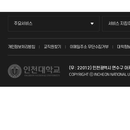
주요서비스
서비스 지킴
주요서비스
서비스 지킴
교무회의방송
묻고 답하기
개인정보처리방침
교직원찾기
이메일주소 무단수집거부
대학정
교수채용
불친절신고
(우 : 22012) 인천광역시 연수구 
시설예약
자주 묻는 질문
COPYRIGHT ⓒ INCHEON NATIONAL U
인터넷증명
칭찬마당
입학안내
학생서비스 
직원채용
취업정보(학생)