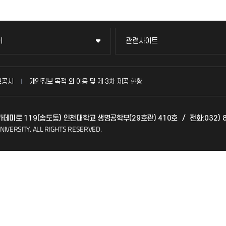
이
관련사이트
이
관련사이트
국방헬프콜
보공시
개인정보 목적 외 이용 및 제 3차 제공 현황
발전기금
아카데미로 119(송도동) 인천대학교 생명공학부(29호관) 410호
/
전화:032) 
(FAQ)
산학협력단
NIVERSITY.
ALL RIGHTS RESERVED.
소비자생활협동조합
지킴이
총동문회