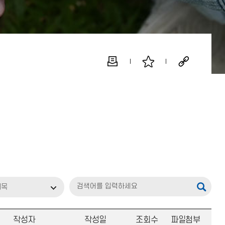
제목
작성자
작성일
조회수
파일첨부