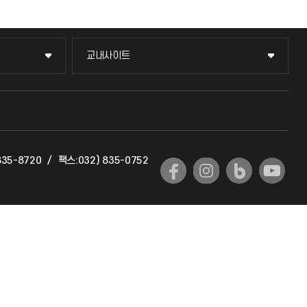
교내사이트
교내사이트
교수회
교육혁신본부
835-8720
/
팩스:032) 835-0752
국제교류과
국제지원과
공자아카데미
기초교육원
공학교육혁신센터