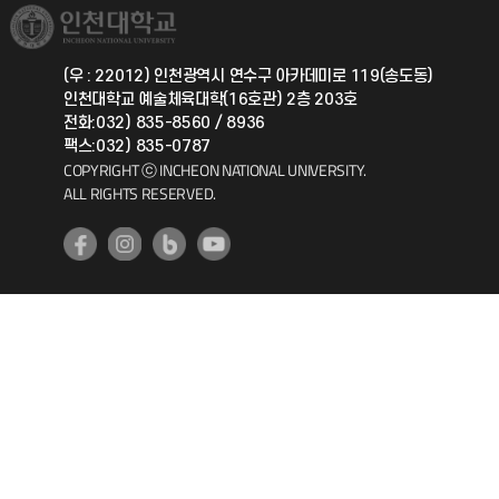
취업정보(학생)
총동문회
국제지원과
(우 : 22012) 인천광역시 연수구 아카데미로 119(송도동)
인천대학교 예술체육대학(16호관) 2층 203호
공자아카데미
전화:032) 835-8560 / 8936
팩스:032) 835-0787
기초교육원
COPYRIGHT ⓒ INCHEON NATIONAL UNIVERSITY.
ALL RIGHTS RESERVED.
공학교육혁신센터
대학생활상담센터
사회봉사센터
생활원
원격지원