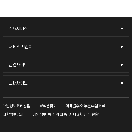
주요서비스
주요서비스
교무회의방송
서비스 지킴이
서비스 지킴이
교수채용
묻고 답하기
관련사이트
관련사이트
시설예약
불친절신고
국방헬프콜
교내사이트
교내사이트
인터넷증명
자주 묻는 질문(FAQ)
발전기금
교수회
입학안내
개인정보처리방침
교직원찾기
이메일주소 무단수집거부
칭찬마당
산학협력단
교육혁신본부
대학정보공시
개인정보 목적 외 이용 및 제 3차 제공 현황
직원채용
학생서비스 지킴이
소비자생활협동조합
국제교류과