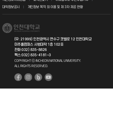
칭찬마당
산학협력단
교육혁신본부
대학정보공시
개인정보 목적 외 이용 및 제 3차 제공 현황
직원채용
학생서비스 지킴이
소비자생활협동조합
국제교류과
취업정보(학생)
총동문회
국제지원과
(우: 21999) 인천광역시 연수구 갯벌로 12 인천대학교
미추홀캠퍼스 사범대학 1층 102호
공자아카데미
전화:032) 835-8826
팩스:032) 835-4181~3
기초교육원
COPYRIGHT ⓒ INCHEON NATIONAL UNIVERSITY.
ALL RIGHTS RESERVED.
공학교육혁신센터
대학생활상담센터
사회봉사센터
생활원