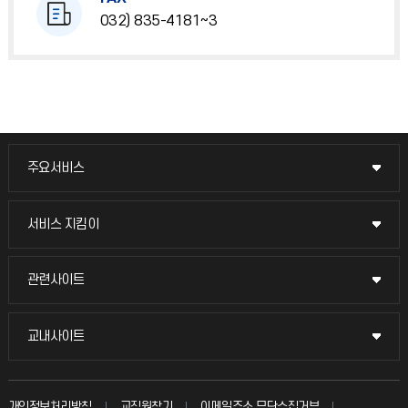
032) 835-4181~3
주요서비스
주요서비스
교무회의방송
서비스 지킴이
서비스 지킴이
교수채용
묻고 답하기
관련사이트
관련사이트
시설예약
불친절신고
국방헬프콜
교내사이트
교내사이트
인터넷증명
자주 묻는 질문(FAQ)
발전기금
교수회
입학안내
개인정보처리방침
교직원찾기
이메일주소 무단수집거부