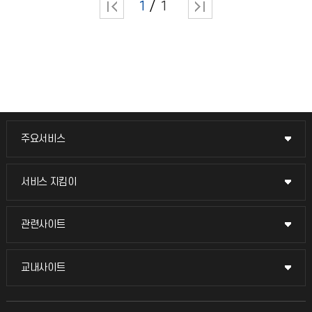
1
1
주요서비스
주요서비스
교무회의방송
서비스 지킴이
서비스 지킴이
교수채용
묻고 답하기
관련사이트
관련사이트
시설예약
불친절신고
국방헬프콜
교내사이트
교내사이트
인터넷증명
자주 묻는 질문(FAQ)
발전기금
교수회