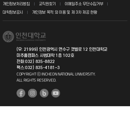
입학안내
개인정보처리방침
교직원찾기
이메일주소 무단수집거부
칭찬마당
산학협력단
교육혁신본부
대학정보공시
개인정보 목적 외 이용 및 제 3차 제공 현황
직원채용
학생서비스 지킴이
소비자생활협동조합
국제교류과
취업정보(학생)
총동문회
국제지원과
(우: 21999) 인천광역시 연수구 갯벌로 12 인천대학교
미추홀캠퍼스 사범대학 1층 102호
공자아카데미
전화:032) 835-8822
팩스:032) 835-4181~3
기초교육원
COPYRIGHT ⓒ INCHEON NATIONAL UNIVERSITY.
ALL RIGHTS RESERVED.
공학교육혁신센터
대학생활상담센터
사회봉사센터