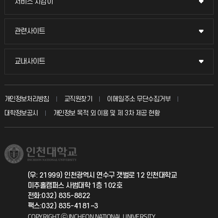
서비스 지킴이
서비스 지킴이
교수채용
묻고 답하기
관련사이트
관련사이트
시설예약
불친절신고
국방헬프콜
교내사이트
교내사이트
인터넷증명
자주 묻는 질문(FAQ)
발전기금
교수회
입학안내
개인정보처리방침
교직원찾기
이메일주소 무단수집거부
칭찬마당
산학협력단
교육혁신본부
대학정보공시
개인정보 목적 외 이용 및 제 3차 제공 현황
직원채용
학생서비스 지킴이
소비자생활협동조합
국제교류과
취업정보(학생)
총동문회
국제지원과
(우: 21999) 인천광역시 연수구 갯벌로 12 인천대학교
미추홀캠퍼스 사범대학 1층 102호
공자아카데미
전화:032) 835-8822
팩스:032) 835-4181~3
기초교육원
COPYRIGHT ⓒ INCHEON NATIONAL UNIVERSITY.