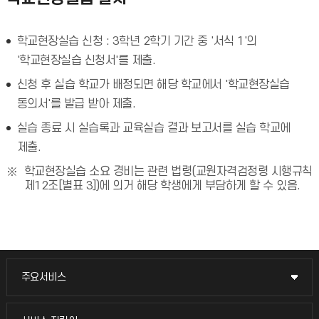
학교현장실습 신청 : 3학년 2학기 기간 중 '서식 1'의
'학교현장실습 신청서'를 제출.
신청 후 실습 학교가 배정되면 해당 학교에서 '학교현장실습
동의서'를 발급 받아 제출.
실습 종료 시 실습록과 교육실습 결과 보고서를 실습 학교에
제출.
학교현장실습 소요 경비는 관련 법령(교원자격검정령 시행규칙
제12조[별표 3])에 의거 해당 학생에게 부담하게 할 수 있음.
주요서비스
주요서비스
교무회의방송