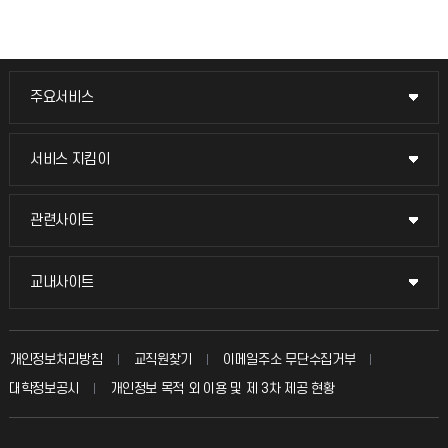
주요서비스
주요서비스
교무회의방송
서비스 지킴이
서비스 지킴이
교수채용
묻고 답하기
관련사이트
관련사이트
시설예약
불친절신고
국방헬프콜
교내사이트
교내사이트
인터넷증명
자주 묻는 질문(FAQ)
발전기금
교수회
입학안내
개인정보처리방침
교직원찾기
이메일주소 무단수집거부
칭찬마당
산학협력단
교육혁신본부
대학정보공시
개인정보 목적 외 이용 및 제 3차 제공 현황
직원채용
학생서비스 지킴이
소비자생활협동조합
국제교류과