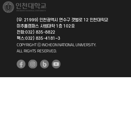
취업정보(학생)
총동문회
국제지원과
(우: 21999) 인천광역시 연수구 갯벌로 12 인천대학교
미추홀캠퍼스 사범대학 1층 102호
공자아카데미
전화:032) 835-8822
팩스:032) 835-4181~3
기초교육원
COPYRIGHT ⓒ INCHEON NATIONAL UNIVERSITY.
ALL RIGHTS RESERVED.
공학교육혁신센터
대학생활상담센터
사회봉사센터
생활원
원격지원