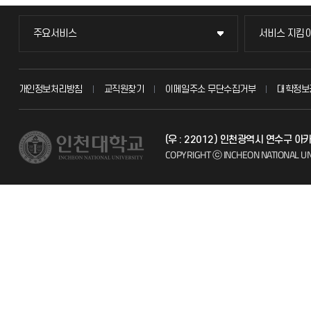
주요서비스
서비스 지킴
주요서비스
서비스 지킴
교무회의방송
묻고 답하기
개인정보처리방침
교직원찾기
이메일주소 무단수집거부
대학정보
교수채용
불친절신고
(우 : 22012) 인천광역시 연수구 
시설예약
자주 묻는 질문
COPYRIGHT ⓒ INCHEON NATIONAL UN
인터넷증명
칭찬마당
입학안내
학생서비스 
직원채용
취업정보(학생)