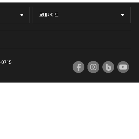
교내사이트
교내사이트
교수회
교육혁신본부
-0715
국제교류과
국제지원과
공자아카데미
기초교육원
공학교육혁신센터