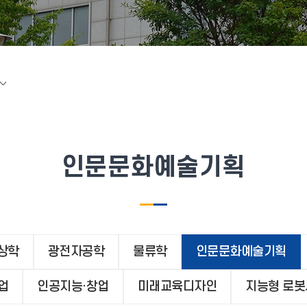
인문문화예술기획
상학
광전자공학
물류학
인문문화예술기획
업
인공지능·창업
미래교육디자인
지능형 로