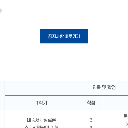
자
공지사항 바로가기
과목 및 학점
1학기
학점
문
대중서사장르론
3