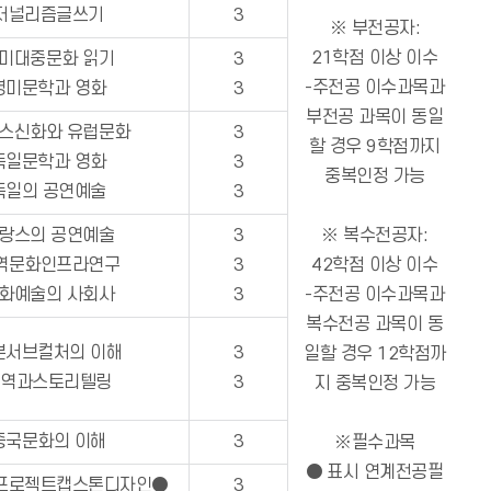
저널리즘글쓰기
3
※ 부전공자:
21학점 이상 이수
미대중문화 읽기
3
-주전공 이수과목과
영미문학과 영화
3
부전공 과목이 동일
스신화와 유럽문화
3
할 경우 9학점까지
독일문학과 영화
3
중복인정 가능
독일의 공연예술
3
랑스의 공연예술
3
※ 복수전공자:
역문화인프라연구
3
42학점 이상 이수
화예술의 사회사
3
-주전공 이수과목과
복수전공 과목이 동
본서브컬처의 이해
3
일할 경우 12학점까
지역과스토리텔링
3
지 중복인정 가능
중국문화의 이해
3
※필수과목
● 표시 연계전공필
프로젝트캡스톤디자인●
3