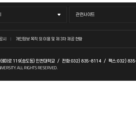
이
관련사이트
이
관련사이트
국방헬프콜
공시
개인정보 목적 외 이용 및 제 3차 제공 현황
발전기금
아카데미로 119(송도동) 인천대학교
/
전화:032) 835-8114
/
팩스:032) 835
(FAQ)
산학협력단
IVERSITY.
ALL RIGHTS RESERVED.
소비자생활협동조합
지킴이
총동문회