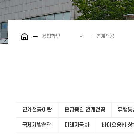
융합학부
연계전공
연계전공이란
운영중인 연계전공
유럽통
국제개발협력
미래자동차
바이오융합·창