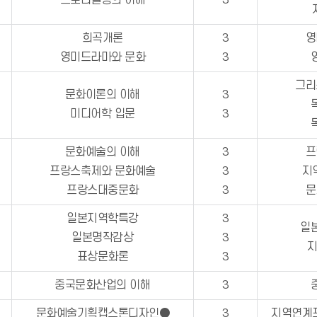
스토리텔링의 이해
3
희곡개론
3
영
영미드라마와 문화
3
그리
문화이론의 이해
3
미디어학 입문
3
문화예술의 이해
3
프
프랑스축제와 문화예술
3
지
프랑스대중문화
3
문
일본지역학특강
3
일
일본명작감상
3
표상문화론
3
중국문화산업의 이해
3
문화예술기획캡스톤디자인●
3
지역연계