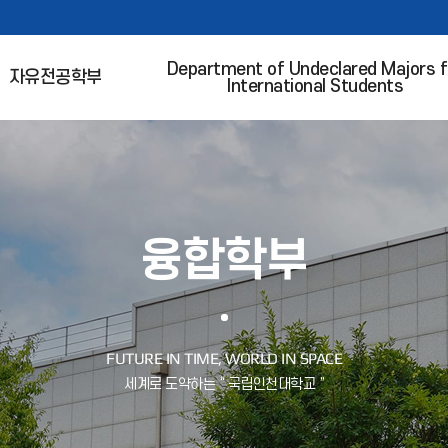
Department of Undeclared Majors f
자유전공학부
International Students
융합학부