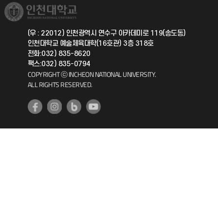
취업정보(학생)
총동문회
국제지원과
(우 : 22012) 인천광역시 연수구 아카데미로 119(송도동)
인천대학교 예술체육대학(16호관) 3층 318호
공자아카데미
전화:032) 835-8620
팩스:032) 835-0794
기초교육원
COPYRIGHT ⓒ INCHEON NATIONAL UNIVERSITY.
ALL RIGHTS RESERVED.
공학교육혁신센터
대학생활상담센터
사회봉사센터
생활원
원격지원