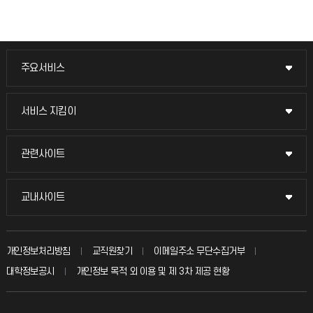
주요서비스
주요서비스
교무회의방송
서비스 지킴이
서비스 지킴이
교수채용
묻고 답하기
관련사이트
관련사이트
시설예약
불친절신고
국방헬프콜
교내사이트
교내사이트
인터넷증명
자주 묻는 질문(FAQ)
발전기금
교수회
입학안내
개인정보처리방침
교직원찾기
이메일주소 무단수집거부
칭찬마당
산학협력단
교육혁신본부
대학정보공시
개인정보 목적 외 이용 및 제 3차 제공 현황
직원채용
학생서비스 지킴이
소비자생활협동조합
국제교류과