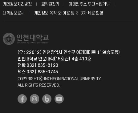
입학안내
개인정보처리방침
교직원찾기
이메일주소 무단수집거부
칭찬마당
산학협력단
교육혁신본부
대학정보공시
개인정보 목적 외 이용 및 제 3차 제공 현황
직원채용
학생서비스 지킴이
소비자생활협동조합
국제교류과
취업정보(학생)
총동문회
국제지원과
(우 : 22012) 인천광역시 연수구 아카데미로 119(송도동)
인천대학교 인문대학(15호관) 4층 410호
공자아카데미
전화:032) 835-8120
팩스:032) 835-0745
기초교육원
COPYRIGHT ⓒ INCHEON NATIONAL UNIVERSITY.
ALL RIGHTS RESERVED.
공학교육혁신센터
대학생활상담센터
사회봉사센터