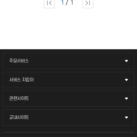
1
1
주요서비스
주요서비스
교무회의방송
서비스 지킴이
서비스 지킴이
교수채용
묻고 답하기
관련사이트
관련사이트
시설예약
불친절신고
국방헬프콜
교내사이트
교내사이트
인터넷증명
자주 묻는 질문(FAQ)
발전기금
교수회