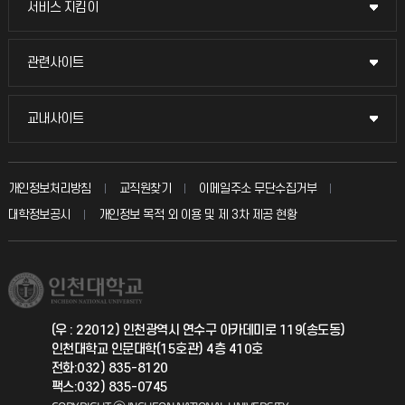
서비스 지킴이
서비스 지킴이
교수채용
묻고 답하기
관련사이트
관련사이트
시설예약
불친절신고
국방헬프콜
교내사이트
교내사이트
인터넷증명
자주 묻는 질문(FAQ)
발전기금
교수회
입학안내
개인정보처리방침
교직원찾기
이메일주소 무단수집거부
칭찬마당
산학협력단
교육혁신본부
대학정보공시
개인정보 목적 외 이용 및 제 3차 제공 현황
직원채용
학생서비스 지킴이
소비자생활협동조합
국제교류과
취업정보(학생)
총동문회
국제지원과
(우 : 22012) 인천광역시 연수구 아카데미로 119(송도동)
인천대학교 인문대학(15호관) 4층 410호
공자아카데미
전화:032) 835-8120
팩스:032) 835-0745
기초교육원