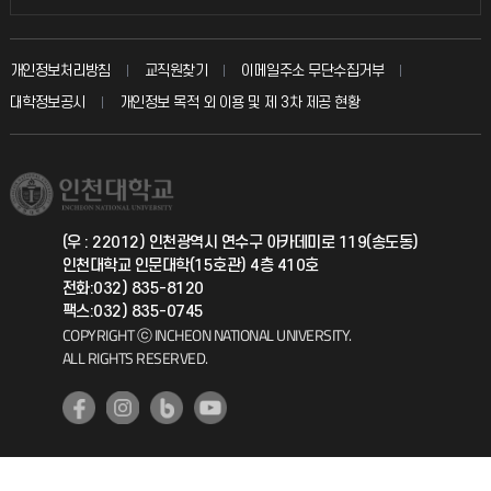
인터넷증명
자주 묻는 질문(FAQ)
발전기금
교수회
입학안내
개인정보처리방침
교직원찾기
이메일주소 무단수집거부
칭찬마당
산학협력단
교육혁신본부
대학정보공시
개인정보 목적 외 이용 및 제 3차 제공 현황
직원채용
학생서비스 지킴이
소비자생활협동조합
국제교류과
취업정보(학생)
총동문회
국제지원과
(우 : 22012) 인천광역시 연수구 아카데미로 119(송도동)
인천대학교 인문대학(15호관) 4층 410호
공자아카데미
전화:032) 835-8120
팩스:032) 835-0745
기초교육원
COPYRIGHT ⓒ INCHEON NATIONAL UNIVERSITY.
ALL RIGHTS RESERVED.
공학교육혁신센터
대학생활상담센터