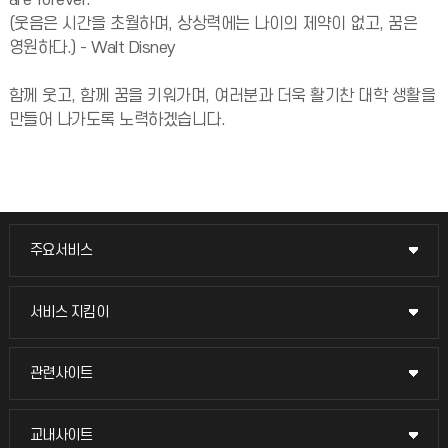
are forever."
(웃음은 시간을 초월하며, 상상력에는 나이의 제약이 없고, 꿈은
영원하다.) - Walt Disney
함께 웃고, 함께 꿈을 키워가며, 여러분과 더욱 활기찬 대학 생활을
만들어 나가도록 노력하겠습니다.
주요서비스
주요서비스
교무회의방송
서비스 지킴이
서비스 지킴이
교수채용
묻고 답하기
관련사이트
관련사이트
시설예약
불친절신고
국방헬프콜
교내사이트
교내사이트