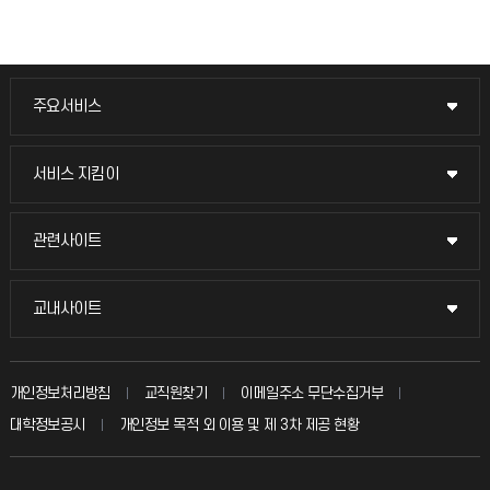
주요서비스
주요서비스
교무회의방송
서비스 지킴이
서비스 지킴이
교수채용
묻고 답하기
관련사이트
관련사이트
시설예약
불친절신고
국방헬프콜
교내사이트
교내사이트
인터넷증명
자주 묻는 질문(FAQ)
발전기금
교수회
입학안내
개인정보처리방침
교직원찾기
이메일주소 무단수집거부
칭찬마당
산학협력단
교육혁신본부
대학정보공시
개인정보 목적 외 이용 및 제 3차 제공 현황
직원채용
학생서비스 지킴이
소비자생활협동조합
국제교류과