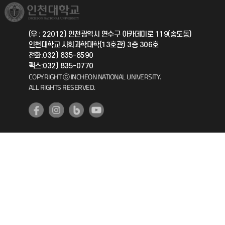
취업정보(학생)
총동문회
국제지원과
(우 : 22012) 인천광역시 연수구 아카데미로 119(송도동)
인천대학교 사회과학대학(13호관) 3층 306호
공자아카데미
전화:032) 835-8590
팩스:032) 835-0770
기초교육원
COPYRIGHT ⓒ INCHEON NATIONAL UNIVERSITY.
ALL RIGHTS RESERVED.
공학교육혁신센터
대학생활상담센터
사회봉사센터
생활원
원격지원