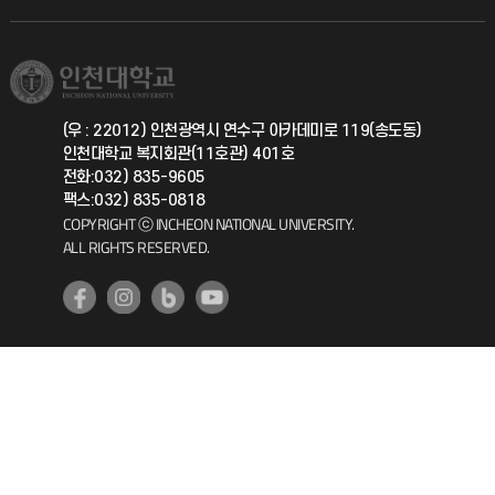
직원채용
학생서비스 지킴이
소비자생활협동조합
국제교류과
취업정보(학생)
총동문회
국제지원과
(우 : 22012) 인천광역시 연수구 아카데미로 119(송도동)
인천대학교 복지회관(11호관) 401호
공자아카데미
전화:032) 835-9605
팩스:032) 835-0818
기초교육원
COPYRIGHT ⓒ INCHEON NATIONAL UNIVERSITY.
ALL RIGHTS RESERVED.
공학교육혁신센터
대학생활상담센터
사회봉사센터
생활원