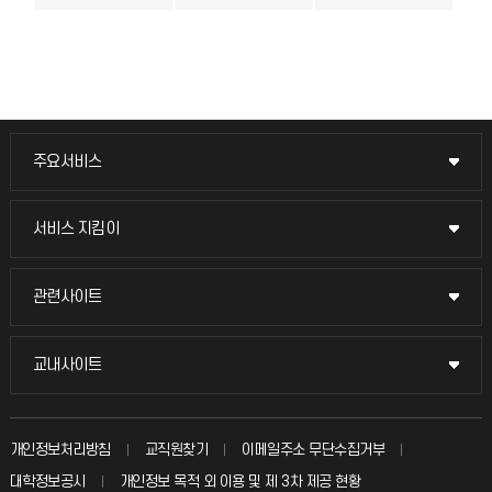
주요서비스
주요서비스
교무회의방송
서비스 지킴이
서비스 지킴이
교수채용
묻고 답하기
관련사이트
관련사이트
시설예약
불친절신고
국방헬프콜
교내사이트
교내사이트
인터넷증명
자주 묻는 질문(FAQ)
발전기금
교수회
입학안내
개인정보처리방침
교직원찾기
이메일주소 무단수집거부
칭찬마당
산학협력단
교육혁신본부
대학정보공시
개인정보 목적 외 이용 및 제 3차 제공 현황