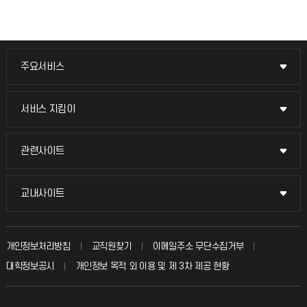
주요서비스
주요서비스
교무회의방송
서비스 지킴이
서비스 지킴이
교수채용
묻고 답하기
관련사이트
관련사이트
시설예약
불친절신고
국방헬프콜
교내사이트
교내사이트
인터넷증명
자주 묻는 질문(FAQ)
발전기금
교수회
입학안내
개인정보처리방침
교직원찾기
이메일주소 무단수집거부
칭찬마당
산학협력단
교육혁신본부
대학정보공시
개인정보 목적 외 이용 및 제 3차 제공 현황
직원채용
학생서비스 지킴이
소비자생활협동조합
국제교류과