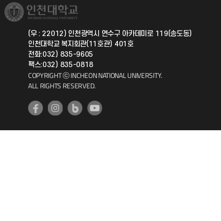
취업정보(학생)
총동문회
국제지원과
(우 : 22012) 인천광역시 연수구 아카데미로 119(송도동)
인천대학교 복지회관(11호관) 401호
공자아카데미
전화:032) 835-9605
팩스:032) 835-0818
기초교육원
COPYRIGHT ⓒ INCHEON NATIONAL UNIVERSITY.
ALL RIGHTS RESERVED.
공학교육혁신센터
대학생활상담센터
사회봉사센터
생활원
원격지원