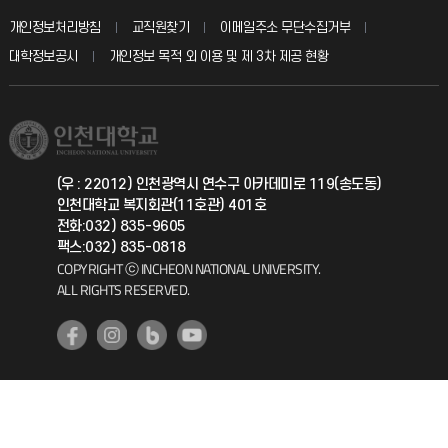
교수회
입학안내
개인정보처리방침
교직원찾기
이메일주소 무단수집거부
칭찬마당
산학협력단
교육혁신본부
대학정보공시
개인정보 목적 외 이용 및 제 3차 제공 현황
직원채용
학생서비스 지킴이
소비자생활협동조합
국제교류과
취업정보(학생)
총동문회
국제지원과
(우 : 22012) 인천광역시 연수구 아카데미로 119(송도동)
인천대학교 복지회관(11호관) 401호
공자아카데미
전화:032) 835-9605
팩스:032) 835-0818
기초교육원
COPYRIGHT ⓒ INCHEON NATIONAL UNIVERSITY.
ALL RIGHTS RESERVED.
공학교육혁신센터
대학생활상담센터
사회봉사센터