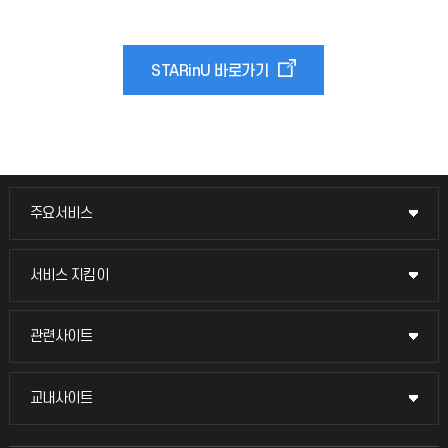
STARinU 바로가기
주요서비스
주요서비스
교무회의방송
서비스 지킴이
서비스 지킴이
교수채용
묻고 답하기
관련사이트
관련사이트
시설예약
불친절신고
국방헬프콜
교내사이트
교내사이트
인터넷증명
자주 묻는 질문(FAQ)
발전기금