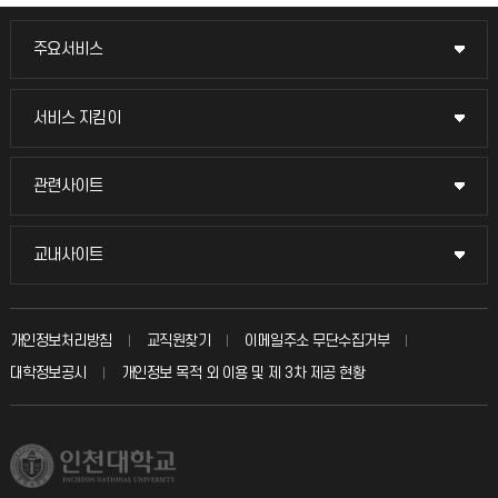
주요서비스
주요서비스
교무회의방송
서비스 지킴이
서비스 지킴이
교수채용
묻고 답하기
관련사이트
관련사이트
시설예약
불친절신고
국방헬프콜
교내사이트
교내사이트
인터넷증명
자주 묻는 질문(FAQ)
발전기금
교수회
입학안내
개인정보처리방침
교직원찾기
이메일주소 무단수집거부
칭찬마당
산학협력단
교육혁신본부
대학정보공시
개인정보 목적 외 이용 및 제 3차 제공 현황
직원채용
학생서비스 지킴이
소비자생활협동조합
국제교류과
취업정보(학생)
총동문회
국제지원과