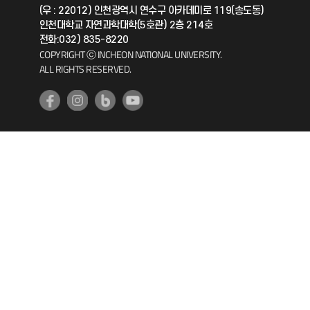
(우 : 22012) 인천광역시 연수구 아카데미로 119(송도동)
인천대학교 자연과학대학(5호관) 2층 214호
공자아카데미
전화:032) 835-8220
COPYRIGHT ⓒ INCHEON NATIONAL UNIVERSITY.
기초교육원
ALL RIGHTS RESERVED.
공학교육혁신센터
대학생활상담센터
사회봉사센터
생활원
원격지원
인천국제개발협력센터