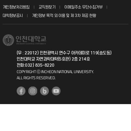
입학안내
개인정보처리방침
교직원찾기
이메일주소 무단수집거부
칭찬마당
산학협력단
교육혁신본부
대학정보공시
개인정보 목적 외 이용 및 제 3차 제공 현황
직원채용
학생서비스 지킴이
소비자생활협동조합
국제교류과
취업정보(학생)
총동문회
국제지원과
(우 : 22012) 인천광역시 연수구 아카데미로 119(송도동)
인천대학교 자연과학대학(5호관) 2층 214호
공자아카데미
전화:032) 835-8220
COPYRIGHT ⓒ INCHEON NATIONAL UNIVERSITY.
기초교육원
ALL RIGHTS RESERVED.
공학교육혁신센터
대학생활상담센터
사회봉사센터