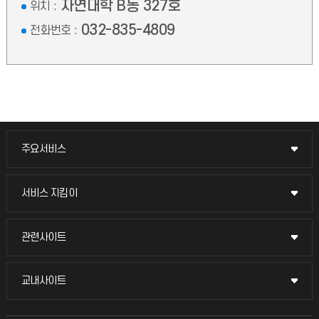
자연대학 B동 327호
위치 :
032-835-4809
전화번호 :
주요서비스
주요서비스
교무회의방송
서비스 지킴이
서비스 지킴이
교수채용
묻고 답하기
관련사이트
관련사이트
시설예약
불친절신고
국방헬프콜
교내사이트
교내사이트
인터넷증명
자주 묻는 질문(FAQ)
발전기금
교수회