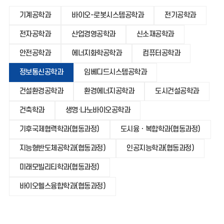
기계공학과
바이오-로봇시스템공학과
전기공학과
전자공학과
산업경영공학과
신소재공학과
안전공학과
에너지화학공학과
컴퓨터공학과
정보통신공학과
임베디드시스템공학과
건설환경공학과
환경에너지공학과
도시건설공학과
건축학과
생명·나노바이오공학과
기후국제협력학과(협동과정)
도시융ㆍ복합학과(협동과정)
지능형반도체공학과(협동과정)
인공지능학과(협동과정)
미래모빌리티학과(협동과정)
바이오헬스융합학과(협동과정)