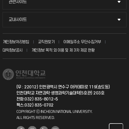
관련사이트
관련사이트
시설예약
불친절신고
국방헬프콜
교내사이트
교내사이트
인터넷증명
자주 묻는 질문(FAQ)
발전기금
교수회
입학안내
개인정보처리방침
교직원찾기
이메일주소 무단수집거부
칭찬마당
산학협력단
교육혁신본부
대학정보공시
개인정보 목적 외 이용 및 제 3차 제공 현황
직원채용
학생서비스 지킴이
소비자생활협동조합
국제교류과
취업정보(학생)
총동문회
국제지원과
(우 : 22012) 인천광역시 연수구 아카데미로 119(송도동)
인천대학교 자연과학·생명과학기술대학(5호관) 203호
공자아카데미
전화:032) 835-8012~5
팩스:032) 835-0702
기초교육원
COPYRIGHT ⓒ INCHEON NATIONAL UNIVERSITY.
ALL RIGHTS RESERVED.
공학교육혁신센터