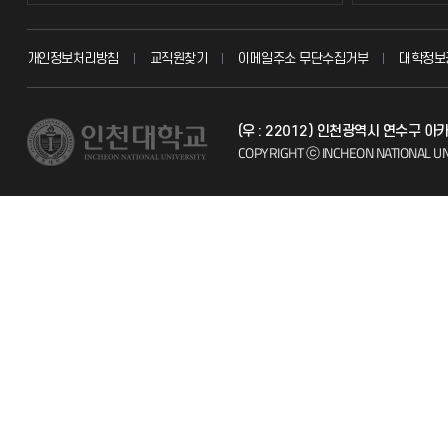
교무회의방송
묻고 답하기
개인정보처리방침
교직원찾기
이메일주소 무단수집거부
대학정보
교수채용
불친절신고
(우 : 22012) 인천광역시 연수구
시설예약
자주 묻는 질문
COPYRIGHT ⓒ INCHEON NATIONAL UN
인터넷증명
칭찬마당
입학안내
학생서비스 
직원채용
취업정보(학생)