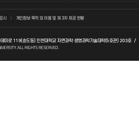
국방헬프콜
공시
개인정보 목적 외 이용 및 제 3차 제공 현황
발전기금
 아카데미로 119(송도동) 인천대학교 자연과학·생명과학기술대학(5호관) 203호
/
(FAQ)
산학협력단
IVERSITY.
ALL RIGHTS RESERVED.
소비자생활협동조합
지킴이
총동문회