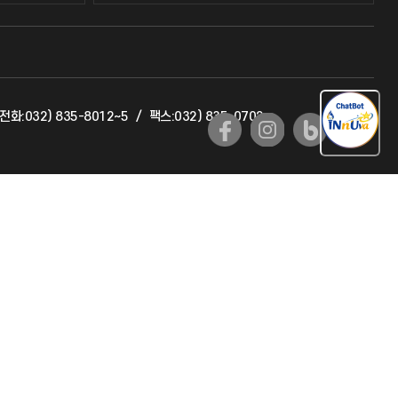
교수회
교육혁신본부
전화:032) 835-8012~5
/
팩스:032) 835-0702
국제교류과
국제지원과
공자아카데미
기초교육원
공학교육혁신센터
대학생활상담센터
사회봉사센터