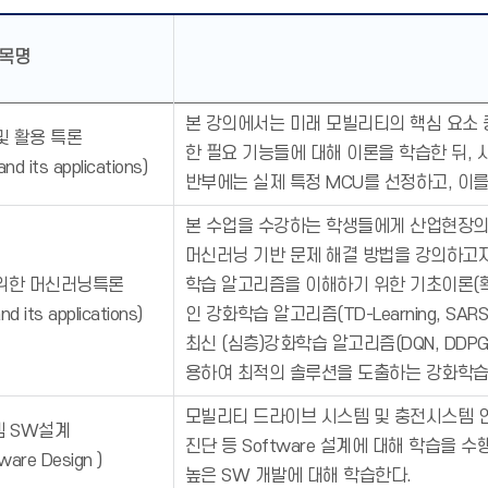
목명
본 강의에서는 미래 모빌리티의 핵심 요소 
및 활용 특론
한 필요 기능들에 대해 이론을 학습한 뒤,
nd its applications)
반부에는 실제 특정 MCU를 선정하고, 이
본 수업을 수강하는 학생들에게 산업현장의
머신러닝 기반 문제 해결 방법을 강의하고자
위한 머신러닝특론
학습 알고리즘을 이해하기 위한 기초이론(확률론, M
nd its applications)
인 강화학습 알고리즘(TD-Learning, SAR
최신 (심층)강화학습 알고리즘(DQN, DDP
용하여 최적의 솔루션을 도출하는 강화학습
모빌리티 드라이브 시스템 및 충전시스템 연구 개발 
 SW설계
진단 등 Software 설계에 대해 학습을 수
tware Design )
높은 SW 개발에 대해 학습한다.