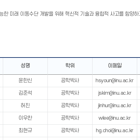
한 미래 이동수단 개발을 위해 혁신적 기술과 융합적 사고를 함양하고
성명
학위
이메일
윤한신
공학박사
hsyoun@inu.ac.kr
김준석
공학박사
jskim@inu.ac.kr
허진
공학박사
jinhur@inu.ac.kr
이우찬
공학박사
wlee@inu.ac.kr
최현규
공학박사
hg.choi@inu.ac.kr