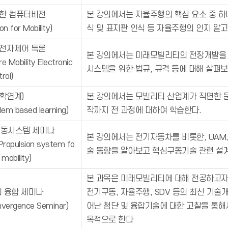
한 컴퓨터비전
본 강의에서는 자율주행의 핵심 요소 중 하
n for Mobility)
식 및 표지판 인식 등 자율주행의 인지 알
전자제어 특론
본 강의에서는 미래모빌리티의 전장개발을 
re Mobility Electronic
시스템을 위한 법규, 규격 등에 대해 살펴보
rol)
산학연계)
본 강의에서는 모빌리티 산업계가 직면한 문
blem based learning)
작까지 전 과정에 대하여 학습한다.
구동시스템 세미나
본 강의에서는 전기자동차를 비롯한, UAM
 Propulsion system fo
술 동향을 알아보고 핵심구동기술 관련 설계
 mobility)
본 과목은 미래모빌리티에 대해 전공하고자
 융합 세미나
전기구동, 자율주행, SDV 등의 최신 기
onvergence Seminar)
어난 첨단 및 융합기술에 대한 고찰을 통해
목적으로 한다