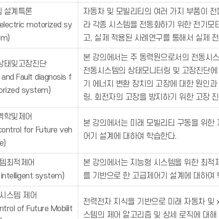
 설계특론
자동차 및 모빌리티의 여러 가지 부품이 전
electric motorized sy
라 각종 시스템을 전동화하기 위한 전기모터
em)
고, 실제 적용된 사례연구를 통해서 실제 
본 강의에서는 주 동력원으로서의 전동시스
상태및고장진단
전동시스템의 상태모니터링 및 고장진단에 대
 and Fault diagnosis f
기 에너지 변환 장치의 고장에 대한 원인과
torized system)
링, 회전자의 고장을 방지하기 위한 고장 진
역학및제어
본 강의에서는 미래 모빌리티 구동을 위한 
ontrol for Future veh
어기 설계에 대하여 학습한다.
le)
템최적제어
본 강의에서는 지능형 시스템을 위한 최적
 intelligent system)
를 기반으로 한 고급제어기 설계에 대하여 
시스템 제어
전력전자 지식을 기반으로 미래 자동차 및 xE
rol of Future Mobilit
스템의 제어 알고리즘 및 상세 로직에 대해