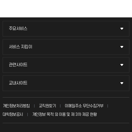
주요서비스
주요서비스
교무회의방송
서비스 지킴이
서비스 지킴이
교수채용
묻고 답하기
관련사이트
관련사이트
시설예약
불친절신고
국방헬프콜
교내사이트
교내사이트
인터넷증명
자주 묻는 질문(FAQ)
발전기금
교수회
입학안내
개인정보처리방침
교직원찾기
이메일주소 무단수집거부
칭찬마당
산학협력단
교육혁신본부
대학정보공시
개인정보 목적 외 이용 및 제 3차 제공 현황
직원채용
학생서비스 지킴이
소비자생활협동조합
국제교류과