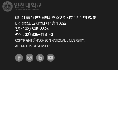
취업정보(학생)
총동문회
국제지원과
(우: 21999) 인천광역시 연수구 갯벌로 12 인천대학교
미추홀캠퍼스 사범대학 1층 102호
공자아카데미
전화:032) 835-8824
팩스:032) 835-4181~3
기초교육원
COPYRIGHT ⓒ INCHEON NATIONAL UNIVERSITY.
ALL RIGHTS RESERVED.
공학교육혁신센터
대학생활상담센터
사회봉사센터
생활원
원격지원