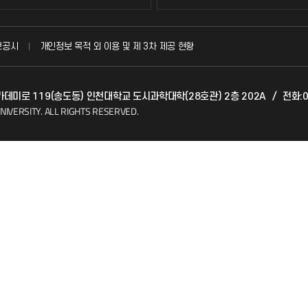
국방헬프콜
보공시
개인정보 목적 외 이용 및 제 3차 제공 현황
발전기금
아카데미로 119(송도동) 인천대학교 도시과학대학(28호관) 2층 202A
/
전화:0
(FAQ)
산학협력단
NIVERSITY.
ALL RIGHTS RESERVED.
소비자생활협동조합
지킴이
총동문회