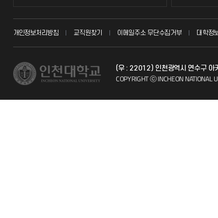
교무회의방송
묻고 답하기
개인정보처리방침
교직원찾기
이메일주소 무단수집거부
대학정
교수채용
불친절신고
(우 : 22012) 인천광역시 연수구 
시설예약
자주 묻는 질문
COPYRIGHT ⓒ INCHEON NATIONAL U
인터넷증명
칭찬마당
입학안내
학생서비스 
직원채용
취업정보(학생)