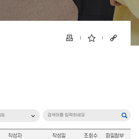
제목
작성자
작성일
조회수
파일첨부