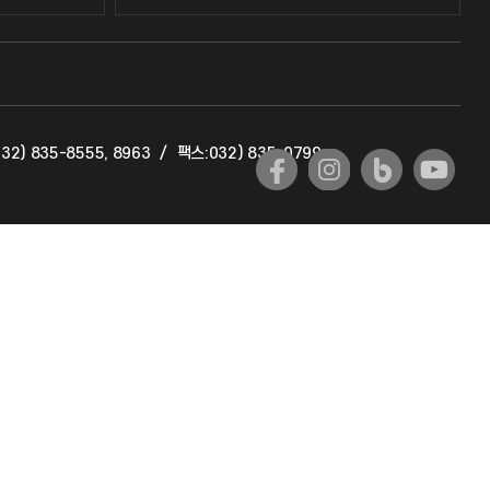
교수회
교육혁신본부
32) 835-8555, 8963
/
팩스:032) 835-0799
국제교류과
국제지원과
공자아카데미
기초교육원
공학교육혁신센터
대학생활상담센터